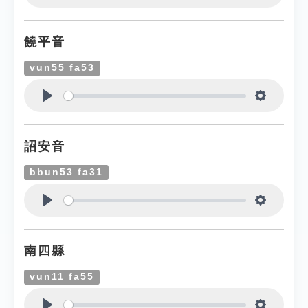
Play
Settings
饒平音
vun55 fa53
Play
Settings
詔安音
bbun53 fa31
Play
Settings
南四縣
vun11 fa55