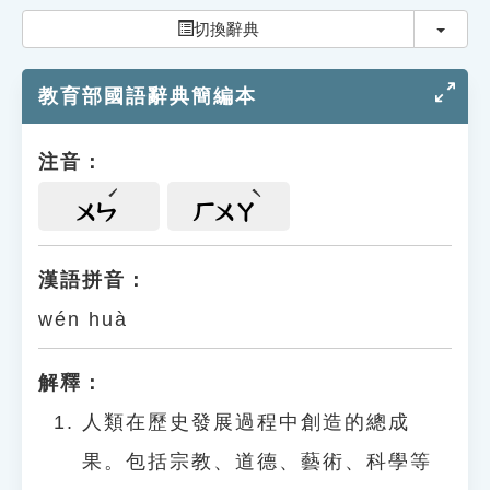
索引選單
切換
切換辭典
知識索引
教育部國語辭典簡編本
單字索引
生命大百科索引
注音：
遊戲專區
ㄨㄣ
ㄏㄨㄚ
教學應用
漢語拼音：
wén huà
貓頭鷹博士
解釋：
人類在歷史發展過程中創造的總成
果。包括宗教、道德、藝術、科學等