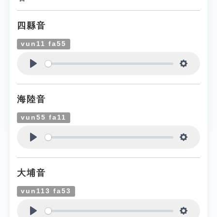
四縣音
vun11 fa55
Play
Settings
海陸音
vun55 fa11
Play
Settings
大埔音
vun113 fa53