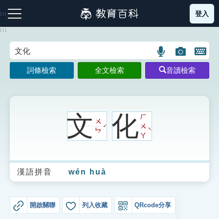
跳
登入
:::
到
主
:::
要
內
語
圖
開
容
注音索引圖示
筆畫索引圖示
部首索引表圖示
言
片
啟
詞條檢索
全文檢索
音讀檢索
搜
搜
鍵
尋
尋
盤
圖
圖
圖
示
示
示
文
化
ㄏ
ㄨ
ㄨ
ˊ
ˋ
ㄣ
ㄚ
網站導覽
漢語拼音
wén huà
生字詞彙表
成語故事
開啟關聯
列入收藏
QRcode分享