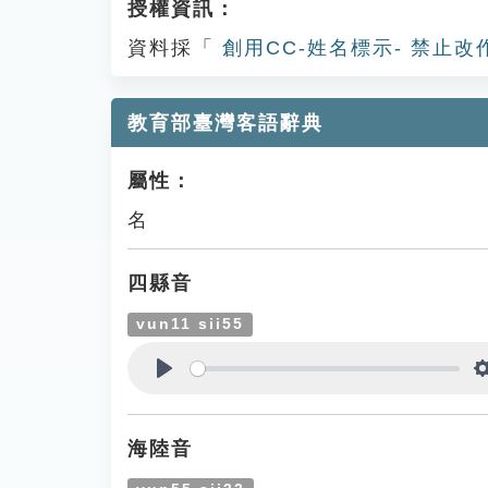
授權資訊：
資料採「
創用CC-姓名標示- 禁止改
教育部臺灣客語辭典
屬性：
名
四縣音
vun11 sii55
Play
海陸音