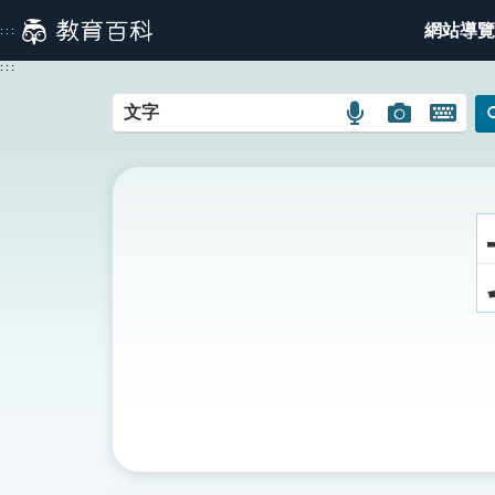
跳
網站導覽
:::
到
主
:::
要
內
語
圖
開
容
言
片
啟
搜
搜
鍵
尋
尋
盤
圖
圖
圖
示
示
示