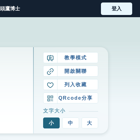
頭鷹博士
登入
教學模式
開啟關聯
列入收藏
QRcode分享
文字大小
小
中
大