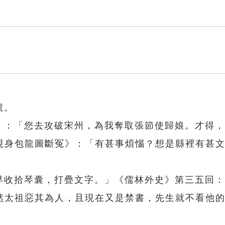
號。
上》：「您去攻破宋州，為我奪取張節使歸娘。才得
現身包龍圖斷冤》：「有甚事煩惱？想是縣裡有甚
「早收拾琴囊，打疊文字。」《儒林外史》第三五回
然太祖惡其為人，且現在又是禁書，先生就不看他