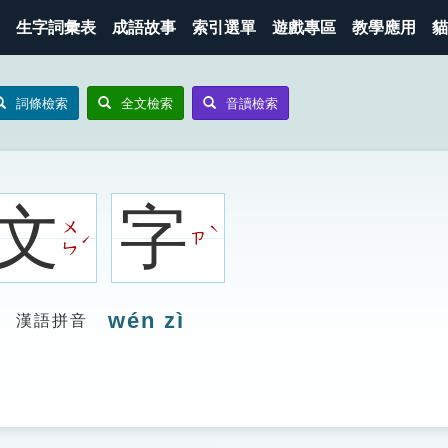
生字詞彙表
成語故事
索引選單
遊戲專區
教學應用
貓
詞條檢索
全文檢索
音讀檢索
文
字
ㄨ
ˋ
ㄗ
ˊ
ㄣ
wén zì
漢語拼音