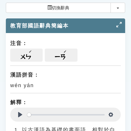
索引選單
切換
切換辭典
知識索引
教育部國語辭典簡編本
單字索引
生命大百科索引
注音：
遊戲專區
ㄨㄣ
ㄧㄢ
教學應用
漢語拼音：
wén yán
貓頭鷹博士
解釋：
Play
Settings
以古漢語為基礎的書面語。相對於白