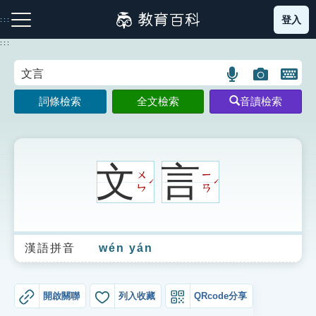
跳
登入
:::
到
主
:::
要
內
語
圖
開
容
注音索引圖示
筆畫索引圖示
部首索引表圖示
言
片
啟
詞條檢索
全文檢索
音讀檢索
搜
搜
鍵
尋
尋
盤
圖
圖
圖
示
示
示
文
言
ㄨ
ㄧ
ˊ
ˊ
ㄣ
ㄢ
網站導覽
漢語拼音
wén yán
生字詞彙表
成語故事
開啟關聯
列入收藏
QRcode分享