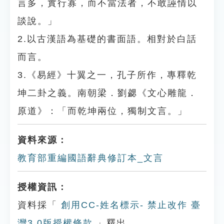
言多，實行寡，而不當法者，不敢誣情以
談說。」
2.以古漢語為基礎的書面語。相對於白話
而言。
3.《易經》十翼之一，孔子所作，專釋乾
坤二卦之義。南朝梁．劉勰《文心雕龍．
原道》：「而乾坤兩位，獨制文言。」
資料來源：
教育部重編國語辭典修訂本_文言
授權資訊：
資料採「
創用CC-姓名標示- 禁止改作 臺
灣3.0版授權條款
」釋出