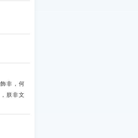
過飾非，何
命，朕非文