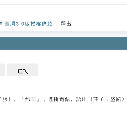
作 臺灣3.0版授權條款
」釋出
ㄈㄟ
子張》。「飾非」，遮掩過錯。語出《莊子．盜跖