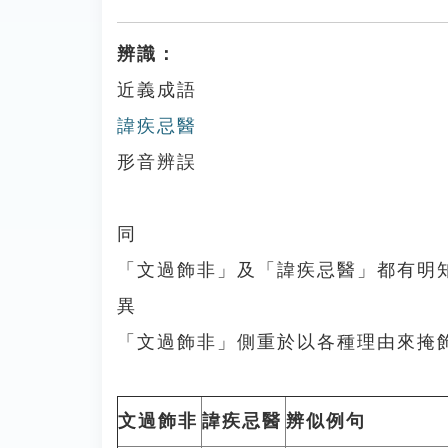
辨識：
近義成語
諱疾忌醫
形音辨誤
同
「文過飾非」及「諱疾忌醫」都有明
異
「文過飾非」側重於以各種理由來掩
文過飾非
諱疾忌醫
辨似例句