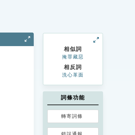
相似詞
掩罪藏惡
相反詞
洗心革面
詞條功能
轉寄詞條
錯誤通報