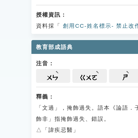
授權資訊：
資料採「
創用CC-姓名標示- 禁止改
教育部成語典
注音：
ㄨㄣ
ㄍㄨㄛ
ㄕ
釋義：
「文過」，掩飾過失。語本《論語．
飾非」指掩飾過失、錯誤。
△「諱疾忌醫」