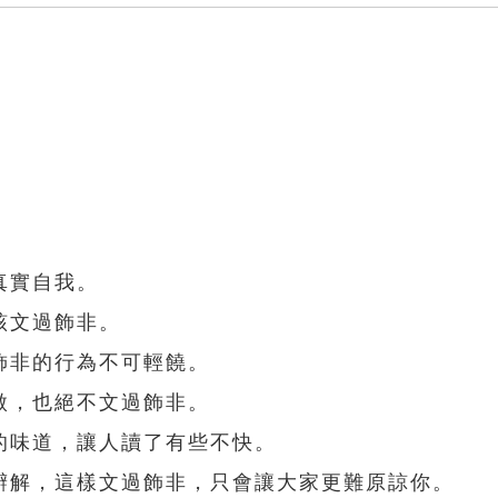
真實自我。
該文過飾非。
飾非的行為不可輕饒。
傲，也絕不文過飾非。
的味道，讓人讀了有些不快。
辯解，這樣文過飾非，只會讓大家更難原諒你。