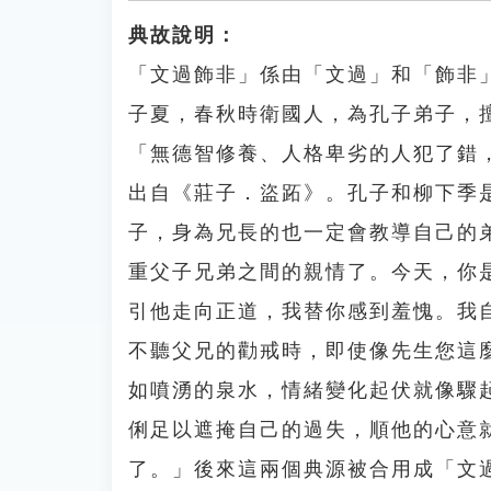
典故說明：
「文過飾非」係由「文過」和「飾非
子夏，春秋時衛國人，為孔子弟子，
「無德智修養、人格卑劣的人犯了錯
出自《莊子．盜跖》。孔子和柳下季
子，身為兄長的也一定會教導自己的
重父子兄弟之間的親情了。今天，你
引他走向正道，我替你感到羞愧。我
不聽父兄的勸戒時，即使像先生您這
如噴湧的泉水，情緒變化起伏就像驟
俐足以遮掩自己的過失，順他的心意
了。」後來這兩個典源被合用成「文