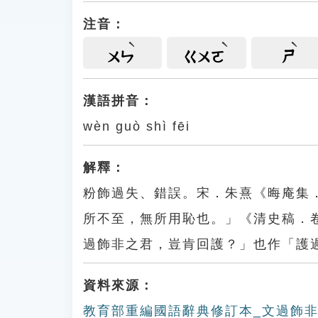
注音：
ㄨㄣ
ㄍㄨㄛ
ㄕ
漢語拼音：
wèn guò shì fēi
解釋：
粉飾過失、錯誤。宋．朱熹《晦庵集
所不至，無所用恥也。」《清史稿．
過飾非之君，豈肯回護？」也作「護
資料來源：
教育部重編國語辭典修訂本_文過飾