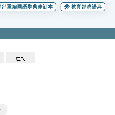
育部重編國語辭典修訂本
教育部成語典
ㄈㄟ