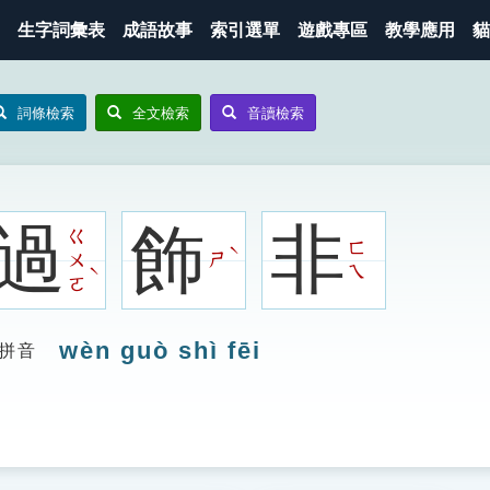
生字詞彙表
成語故事
索引選單
遊戲專區
教學應用
貓
詞條檢索
全文檢索
音讀檢索
過
飾
非
ㄍ
ㄈ
ˋ
ㄨ
ㄕ
ˋ
ㄟ
ㄛ
wèn guò shì fēi
拼音