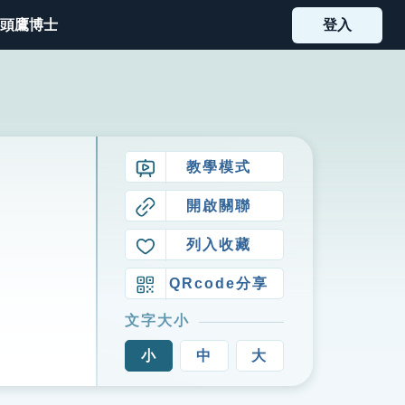
頭鷹博士
登入
教學模式
開啟關聯
列入收藏
QRcode分享
文字大小
小
中
大