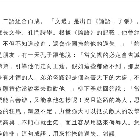
」二語組合而成。 「文過」是出自《論語．子張》
擅長文學、孔門詩學。根據《論語》的記載，他曾
，不但不知道改進，還會企圖掩飾他的過失。」「
是朋友，有一天孔子跟他說：「當父親的必定會告
弟弟，引導他們走向正途。假如這些都做不到，那
是有才德的人，弟弟盜跖卻是個為害天下的大盜，
自願替你當說客去勸勸他。」柳下季就回答說：「
麼能言善辯，又能拿他怎樣呢！況且盜跖的為人，
起的狂風，飄忽不定，力量強大可以抵抗敵人的攻
就高興，不順心就生氣，而且容易用話來侮辱人。
過飾非」這句成語，用來指掩飾過失、錯誤。