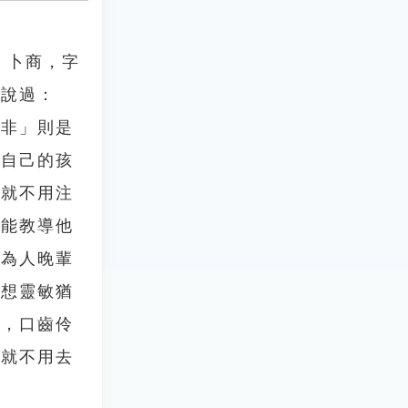
。卜商，字
經說過：
飾非」則是
誡自己的孩
麼就不用注
不能教導他
當為人晚輩
思想靈敏猶
擊，口齒伶
您就不用去