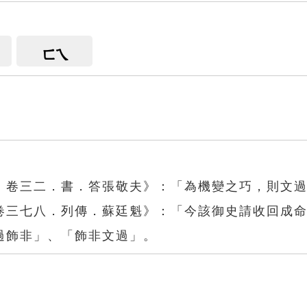
ㄈㄟ
．卷三二．書．答張敬夫》：「為機變之巧，則文
卷三七八．列傳．蘇廷魁》：「今該御史請收回成
過飾非」、「飾非文過」。
非