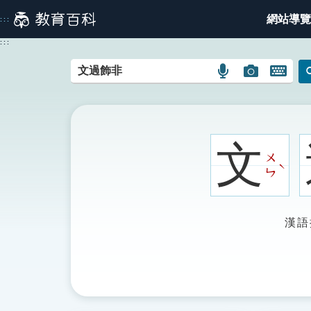
跳
網站導覽
:::
到
主
:::
要
內
語
圖
開
容
言
片
啟
搜
搜
鍵
尋
尋
盤
圖
圖
圖
文
示
示
示
ㄨ
ˋ
ㄣ
漢語