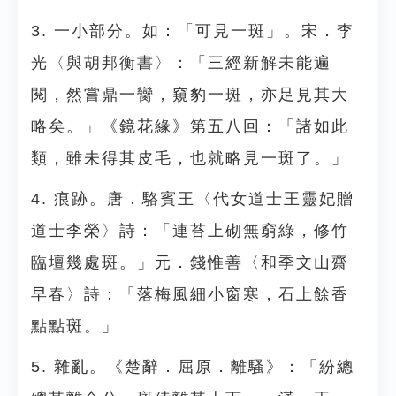
3. 一小部分。如：「可見一斑」。宋．李
光〈與胡邦衡書〉：「三經新解未能遍
閱，然嘗鼎一臠，窺豹一斑，亦足見其大
略矣。」《鏡花緣》第五八回：「諸如此
類，雖未得其皮毛，也就略見一斑了。」
4. 痕跡。唐．駱賓王〈代女道士王靈妃贈
道士李榮〉詩：「連苔上砌無窮綠，修竹
臨壇幾處斑。」元．錢惟善〈和季文山齋
早春〉詩：「落梅風細小窗寒，石上餘香
點點斑。」
5. 雜亂。《楚辭．屈原．離騷》：「紛總