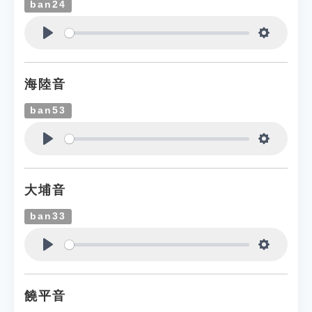
ban24
Play
Settings
海陸音
ban53
Play
Settings
大埔音
ban33
Play
Settings
饒平音