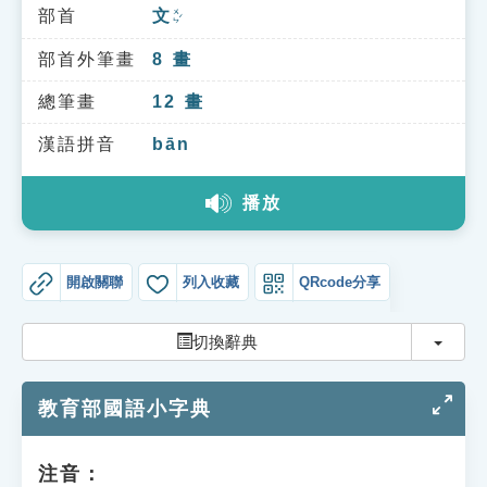
索引選單
部首
文
ㄨㄣˊ
知識索引
部首外筆畫
8
畫
單字索引
總筆畫
12
畫
生命大百科索引
漢語拼音
bān
播放
遊戲專區
教學應用
開啟關聯
列入收藏
QRcode分享
貓頭鷹博士
切換
切換辭典
教育部國語小字典
注音：