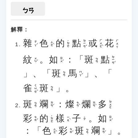
ㄅㄢ
解釋：
雜
色
的
點
或
花
ㄉㄧㄢˇ
ㄏㄨㄛˋ
ㄏㄨㄚ
˙ㄉㄜ
ㄗㄚˊ
ㄙㄜˋ
紋
。
如
：「
斑
點
ㄉㄧㄢˇ
ㄨㄣˊ
ㄖㄨˊ
ㄅㄢ
」、「
斑
馬
」、「
ㄇㄚˇ
ㄅㄢ
雀
斑
」。
ㄑㄩㄝˋ
ㄅㄢ
斑
斕
：
燦
爛
多
ㄉㄨㄛ
ㄌㄢˊ
ㄘㄢˋ
ㄌㄢˋ
ㄅㄢ
彩
的
樣
子
。
如
˙ㄉㄜ
ㄘㄞˇ
ㄧㄤˋ
ㄖㄨˊ
˙ㄗ
：「
色
彩
斑
斕
」。
ㄙㄜˋ
ㄘㄞˇ
ㄌㄢˊ
ㄅㄢ