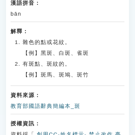
漢語拼音：
bān
解釋：
雜色的點或花紋。
【例】黑斑、白斑、雀斑
有斑點、斑紋的。
【例】斑馬、斑鳩、斑竹
資料來源：
教育部國語辭典簡編本_斑
授權資訊：
資料採「
創用CC-姓名標示- 禁止改作 臺