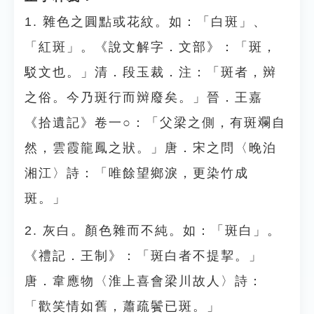
1. 雜色之圓點或花紋。如：「白斑」、
「紅斑」。《說文解字．文部》：「斑，
駁文也。」清．段玉裁．注：「斑者，辬
之俗。今乃斑行而辬廢矣。」晉．王嘉
《拾遺記》卷一○：「父梁之側，有斑斕自
然，雲霞龍鳳之狀。」唐．宋之問〈晚泊
湘江〉詩：「唯餘望鄉淚，更染竹成
斑。」
2. 灰白。顏色雜而不純。如：「斑白」。
《禮記．王制》：「斑白者不提挈。」
唐．韋應物〈淮上喜會梁川故人〉詩：
「歡笑情如舊，蕭疏鬢已斑。」