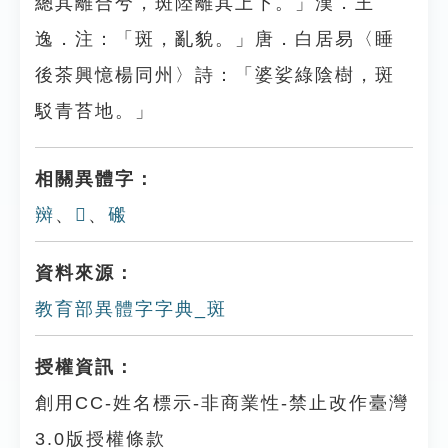
總其離合兮，斑陸離其上下。」漢．王
逸．注：「斑，亂貌。」唐．白居易〈睡
後茶興憶楊同州〉詩：「婆娑綠陰樹，斑
駁青苔地。」
相關異體字：
辬
、
𤨘
、
䃑
資料來源：
教育部異體字字典_斑
授權資訊：
創用CC-姓名標示-非商業性-禁止改作臺灣
3.0版授權條款