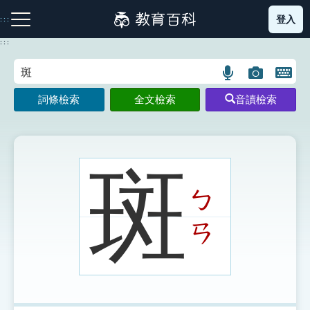
跳
登入
:::
到
主
:::
要
內
語
圖
開
容
注音索引圖示
筆畫索引圖示
部首索引表圖示
言
片
啟
詞條檢索
全文檢索
音讀檢索
搜
搜
鍵
尋
尋
盤
圖
圖
圖
示
示
示
斑
ㄅ
網站導覽
ㄢ
生字詞彙表
成語故事