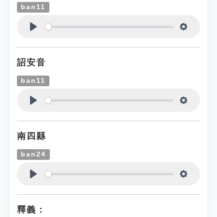
ban11
Play
Settings
詔安音
ban11
Play
Settings
南四縣
ban24
Play
Settings
釋義：