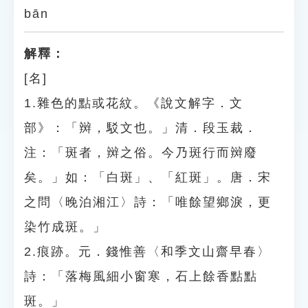
bān
解釋：
[名]
1.雜色的點或花紋。《說文解字．文
部》：「辬，駁文也。」清．段玉裁．
注：「斑者，辬之俗。今乃斑行而辬廢
矣。」如：「白斑」、「紅斑」。唐．宋
之問〈晚泊湘江〉詩：「唯餘望鄉淚，更
染竹成斑。」
2.痕跡。元．錢惟善〈和季文山齋早春〉
詩：「落梅風細小窗寒，石上餘香點點
斑。」