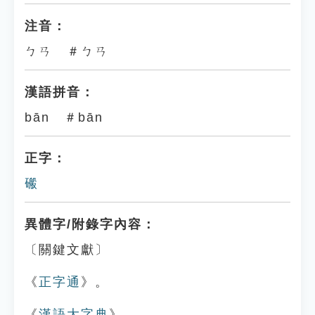
注音：
ㄅㄢ ＃ㄅㄢ
漢語拼音：
bān ＃bān
正字：
䃑
異體字/附錄字內容：
〔關鍵文獻〕
《
正字通
》。
《
漢語大字典
》。