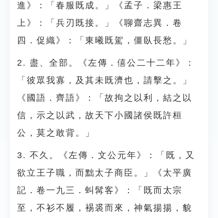
進》：「春服既成。」《孟子．梁惠王
上》：「兵刃既接。」《聊齋志異．卷
四．促織》：「東曦既駕，僵臥長愁。」
2. 盡、全部。《左傳．僖公二十二年》：
「彼眾我寡，及其未既濟也，請擊之。」
《國語．齊語》：「故拘之以利，結之以
信，示之以武，故天下小國諸侯既許桓
公，莫之敢背。」
3. 不久。《左傳．文公元年》：「既，又
欲立王子職，而黜太子商臣。」《太平廣
記．卷一九三．虯髯客》：「既而太宗
至，不衫不履，裼裘而來，神氣揚揚，貌