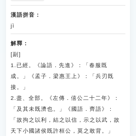
漢語拼音：
jì
解釋：
[副]
1.已經。《論語．先進》：「春服既
成。」《孟子．梁惠王上》：「兵刃既
接。」
2.盡、全部。《左傳．僖公二十二年》：
「及其未既濟也。」《國語．齊語》：
「故拘之以利，結之以信，示之以武，故
天下小國諸侯既許桓公，莫之敢背。」