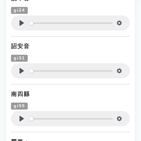
gi24
Play
Settings
詔安音
gi31
Play
Settings
南四縣
gi55
Play
Settings