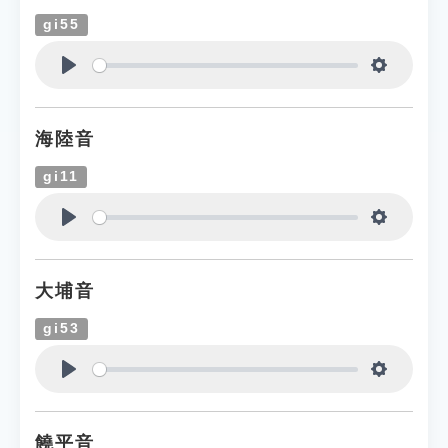
gi55
Play
Settings
海陸音
gi11
Play
Settings
大埔音
gi53
Play
Settings
饒平音