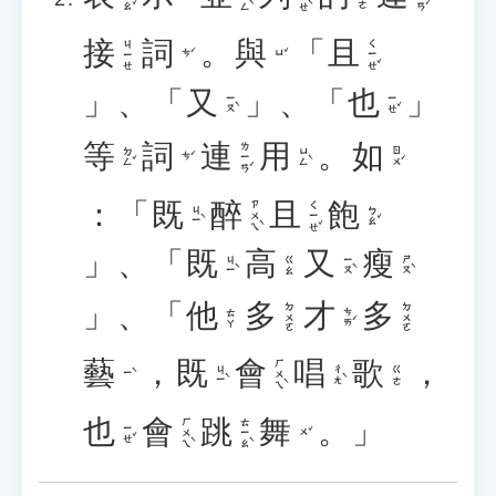
接
詞
。
與
「
且
ㄑㄧㄝˇ
ㄐㄧㄝ
ㄘˊ
ㄩˇ
」、「
又
」、「
也
」
ㄧㄡˋ
ㄧㄝˇ
等
詞
連
用
。
如
ㄌㄧㄢˊ
ㄉㄥˇ
ㄩㄥˋ
ㄖㄨˊ
ㄘˊ
：「
既
醉
且
飽
ㄗㄨㄟˋ
ㄑㄧㄝˇ
ㄐㄧˋ
ㄅㄠˇ
」、「
既
高
又
瘦
ㄐㄧˋ
ㄧㄡˋ
ㄕㄡˋ
ㄍㄠ
」、「
他
多
才
多
ㄉㄨㄛ
ㄉㄨㄛ
ㄘㄞˊ
ㄊㄚ
藝
，
既
會
唱
歌
，
ㄏㄨㄟˋ
ㄐㄧˋ
ㄔㄤˋ
ㄍㄜ
ㄧˋ
也
會
跳
舞
。」
ㄏㄨㄟˋ
ㄊㄧㄠˋ
ㄧㄝˇ
ㄨˇ