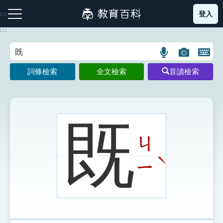
跳
登入
:::
到
主
:::
要
內
語
圖
開
容
注音索引圖示
筆畫索引圖示
部首索引表圖示
言
片
啟
詞條檢索
全文檢索
音讀檢索
搜
搜
鍵
尋
尋
盤
圖
圖
圖
示
示
示
既
ㄐ
網站導覽
ˋ
ㄧ
生字詞彙表
成語故事