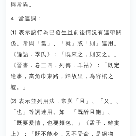
與常異。」
4. 當連詞：
⑴ 表示該行為已發生且前後情況有連帶關
係。常與「當」、「就」或「則」連用。
《論語．季氏》：「既來之，則安之。」
《晉書．卷三四．列傳．羊祜》：「既定
邊事，當角巾東路，歸故里，為容棺之
墟。」
⑵ 表示並列用法，常與「且」、「又」、
「也」等詞連用。如：「既醉且飽」、
「既要愛情，也要麵包。」《孟子．離婁
上》：「既不能令，又不受命，是絕物