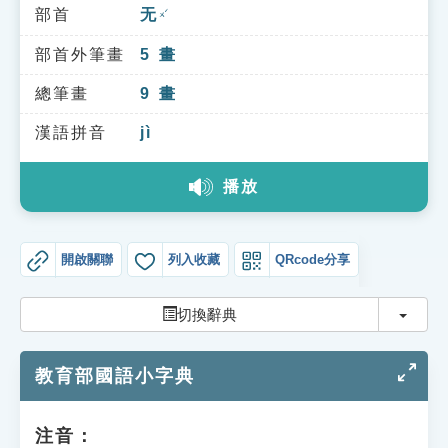
索引選單
部首
无
ㄨˊ
知識索引
部首外筆畫
5
畫
單字索引
總筆畫
9
畫
生命大百科索引
漢語拼音
jì
播放
遊戲專區
教學應用
開啟關聯
列入收藏
QRcode分享
貓頭鷹博士
切換
切換辭典
教育部國語小字典
注音：