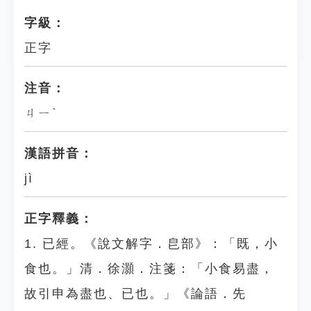
字級：
正字
注音：
ㄐㄧˋ
漢語拼音：
jì
正字釋義：
1. 已經。《說文解字．皀部》：「既，小
食也。」清．徐灝．注箋：「小食易盡，
故引申為盡也、已也。」《論語．先