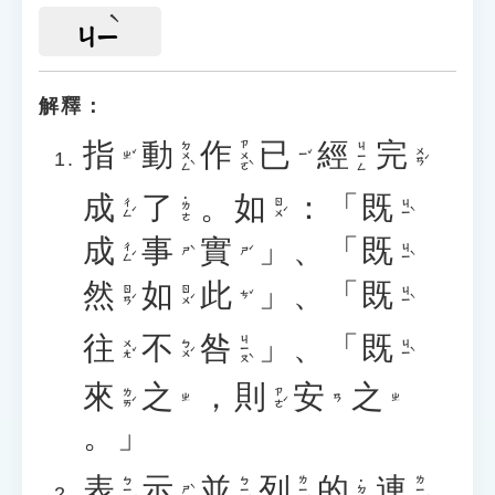
ㄐㄧ
解釋：
指
動
作
已
經
完
ㄉㄨㄥˋ
ㄗㄨㄛˋ
ㄐㄧㄥ
ㄨㄢˊ
ㄓˇ
ㄧˇ
成
了
。
如
：「
既
˙ㄌㄜ
ㄔㄥˊ
ㄖㄨˊ
ㄐㄧˋ
成
事
實
」、「
既
ㄔㄥˊ
ㄐㄧˋ
ㄕˋ
ㄕˊ
然
如
此
」、「
既
ㄖㄢˊ
ㄖㄨˊ
ㄐㄧˋ
ㄘˇ
往
不
咎
」、「
既
ㄐㄧㄡˋ
ㄨㄤˇ
ㄅㄨˊ
ㄐㄧˋ
來
之
，
則
安
之
ㄌㄞˊ
ㄗㄜˊ
ㄓ
ㄢ
ㄓ
。」
表
示
並
列
的
連
ㄅㄧㄠˇ
ㄅㄧㄥˋ
ㄌㄧㄝˋ
ㄌㄧㄢˊ
˙ㄉㄜ
ㄕˋ