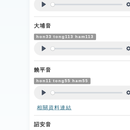
Play
大埔音
hon33 tong113 ham113
Play
饒平音
hon11 tong55 ham55
Play
相關資料連結
詔安音