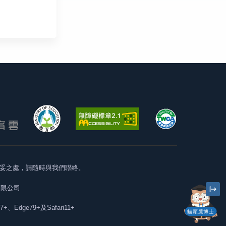
妥之處，請隨時與我們聯絡。
有限公司
57+、Edge79+及Safari11+
貓頭鷹博士