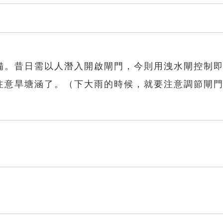
備。昔日需以人潛入開啟閘門，今則用洩水閘控制
注意旱塘涵了。（下大雨的時候，就要注意調節閘