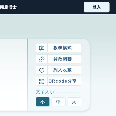
頭鷹博士
登入
教學模式
開啟關聯
列入收藏
QRcode分享
文字大小
小
中
大