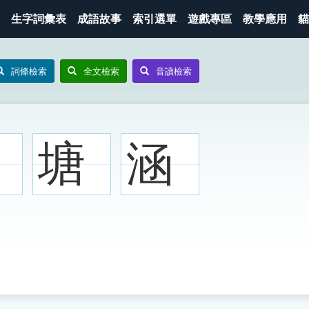
生字詞彙表
成語故事
索引選單
遊戲專區
教學應用
貓
詞條檢索
全文檢索
音讀檢索
塘
涵