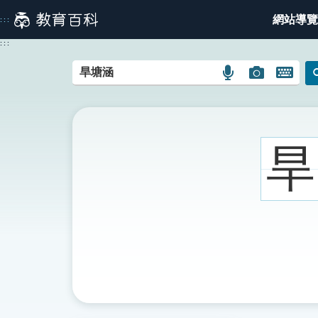
跳
網站導覽
:::
到
主
:::
要
內
語
圖
開
容
言
片
啟
搜
搜
鍵
尋
尋
盤
圖
圖
圖
旱
示
示
示