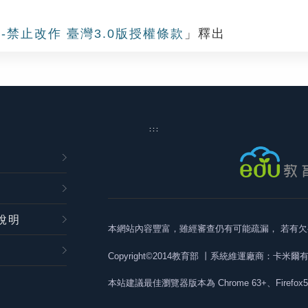
-禁止改作 臺灣3.0版授權條款
」釋出
:::
說明
本網站內容豐富，雖經審查仍有可能疏漏，
若有欠
Copyright©2014教育部
丨系統維運廠商：卡米爾
本站建議最佳瀏覽器版本為
Chrome 63+、Firefox