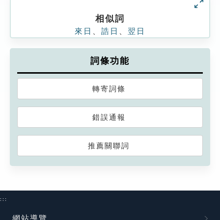
相似詞
來日
、
誥日
、
翌日
詞條功能
轉寄詞條
錯誤通報
推薦關聯詞
:::
網站導覽