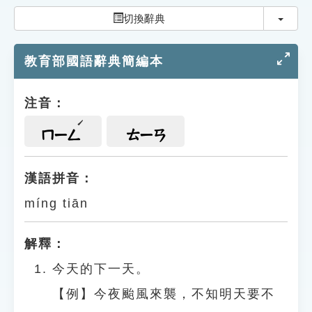
索引選單
切換
切換辭典
知識索引
教育部國語辭典簡編本
單字索引
生命大百科索引
注音：
遊戲專區
ㄇㄧㄥ
ㄊㄧㄢ
教學應用
漢語拼音：
míng tiān
貓頭鷹博士
解釋：
今天的下一天。
【例】今夜颱風來襲，不知明天要不