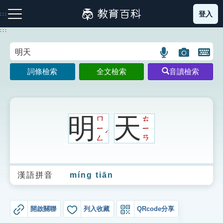
跳
登入
:::
到
主
:::
要
內
語
圖
開
容
注音索引圖示
筆畫索引圖示
部首索引表圖示
言
片
啟
詞條檢索
全文檢索
音讀檢索
搜
搜
鍵
尋
尋
盤
圖
圖
圖
示
示
示
明
天
ㄇ
ㄊ
ㄧ
ㄧ
ˊ
ㄥ
ㄢ
網站導覽
漢語拼音
míng tiān
生字詞彙表
成語故事
開啟關聯
列入收藏
QRcode分享