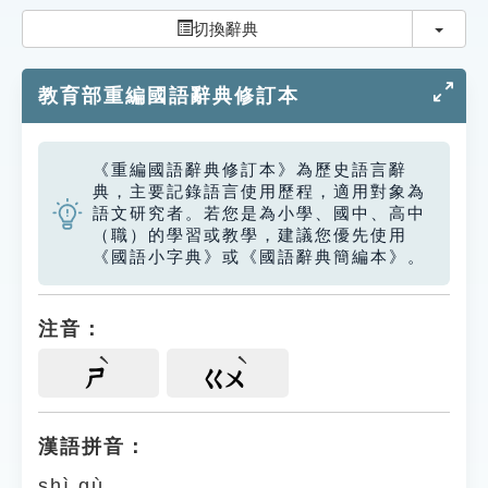
索引選單
切換
切換辭典
知識索引
教育部重編國語辭典修訂本
單字索引
生命大百科索引
《重編國語辭典修訂本》為歷史語言辭
典，主要記錄語言使用歷程，適用對象為
遊戲專區
語文研究者。若您是為小學、國中、高中
（職）的學習或教學，建議您優先使用
《國語小字典》或《國語辭典簡編本》。
教學應用
貓頭鷹博士
注音：
ㄕ
ㄍㄨ
漢語拼音：
shì gù