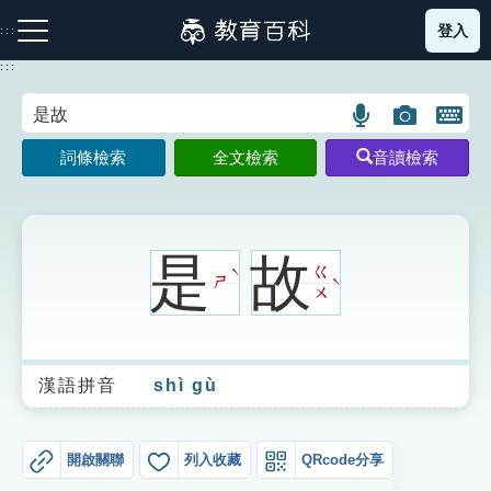
跳
登入
:::
到
主
:::
要
內
語
圖
開
容
注音索引圖示
筆畫索引圖示
部首索引表圖示
言
片
啟
詞條檢索
全文檢索
音讀檢索
搜
搜
鍵
尋
尋
盤
圖
圖
圖
示
示
示
是
故
ㄍ
ˋ
ㄕ
ˋ
ㄨ
網站導覽
漢語拼音
shì gù
生字詞彙表
成語故事
開啟關聯
列入收藏
QRcode分享