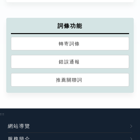
詞條功能
轉寄詞條
錯誤通報
推薦關聯詞
:::
網站導覽
服務簡介