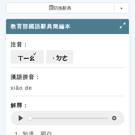
索引選單
切換
切換辭典
知識索引
教育部國語辭典簡編本
單字索引
生命大百科索引
注音：
遊戲專區
ㄉㄜ
ㄒㄧㄠ
教學應用
漢語拼音：
xiǎo de
貓頭鷹博士
解釋：
Play
Settings
知道、明白。