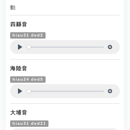
動
四縣音
hiau31 ded2
Play
Settings
海陸音
hiau24 ded5
Play
Settings
大埔音
hiau31 ded21