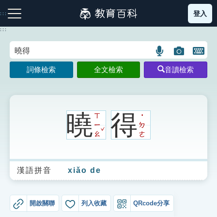
跳
登入
:::
到
主
:::
要
內
語
圖
開
容
注音索引圖示
筆畫索引圖示
部首索引表圖示
言
片
啟
詞條檢索
全文檢索
音讀檢索
搜
搜
鍵
尋
尋
盤
圖
圖
圖
示
示
示
曉
得
ㄒ
˙
ㄧ
ㄉ
ˇ
ㄠ
ㄜ
網站導覽
漢語拼音
xiǎo de
生字詞彙表
成語故事
開啟關聯
列入收藏
QRcode分享