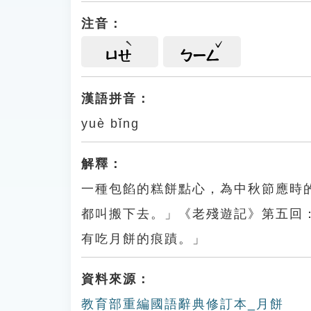
注音：
ㄩㄝ
ㄅㄧㄥ
漢語拼音：
yuè bǐng
解釋：
一種包餡的糕餅點心，為中秋節應時
都叫搬下去。」《老殘遊記》第五回
有吃月餅的痕蹟。」
資料來源：
教育部重編國語辭典修訂本_月餅