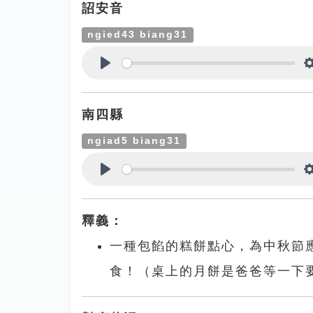
詔安音
ngied43 biang31
Play
南四縣
ngiad5 biang31
Play
釋義：
一種包餡的糕餅點心，為中秋節
食！（桌上的月餅是爸爸等一下