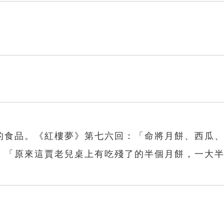
的食品。《紅樓夢》第七六回：「命將月餅、西瓜
：「原來這賈老兒桌上有吃殘了的半個月餅，一大