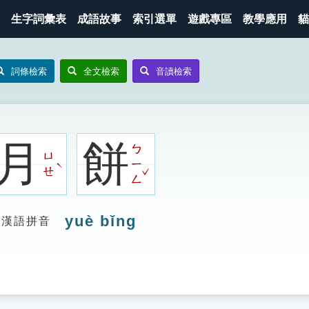
生字詞彙表
成語故事
索引選單
遊戲專區
教學應用
貓
詞條檢索
全文檢索
音讀檢索
月
餅
ㄅ
ㄩ
ㄧ
ˋ
ˇ
ㄝ
ㄥ
yuè bǐng
漢語拼音