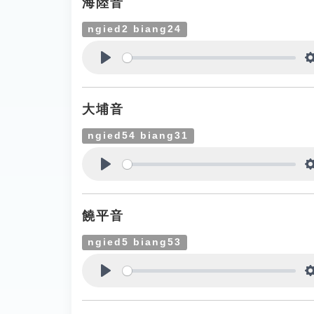
海陸音
ngied2 biang24
Play
大埔音
ngied54 biang31
Play
饒平音
ngied5 biang53
Play