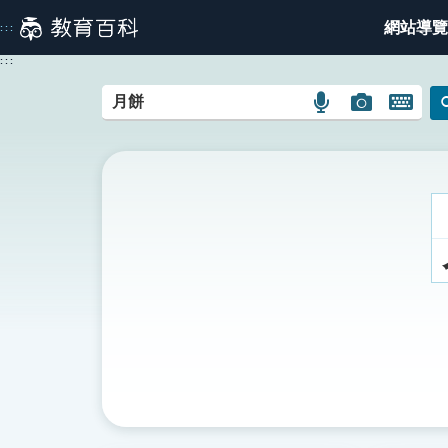
跳
網站導覽
:::
到
主
:::
要
內
語
圖
開
容
言
片
啟
搜
搜
鍵
尋
尋
盤
圖
圖
圖
示
示
示