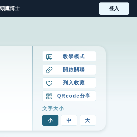
頭鷹博士
登入
教學模式
開啟關聯
列入收藏
QRcode分享
文字大小
小
中
大