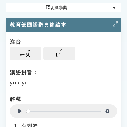
索引選單
切換
切換辭典
知識索引
教育部國語辭典簡編本
單字索引
生命大百科索引
注音：
遊戲專區
ㄧㄡ
ㄩ
教學應用
漢語拼音：
yǒu yú
貓頭鷹博士
解釋：
Play
Settings
有剩餘。