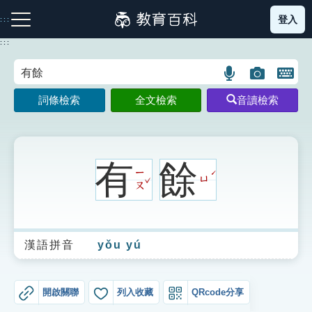
跳
登入
:::
到
主
:::
要
內
語
圖
開
容
注音索引圖示
筆畫索引圖示
部首索引表圖示
言
片
啟
詞條檢索
全文檢索
音讀檢索
搜
搜
鍵
尋
尋
盤
圖
圖
圖
示
示
示
有
餘
ㄧ
ˊ
ˇ
ㄩ
ㄡ
網站導覽
漢語拼音
yǒu yú
生字詞彙表
成語故事
開啟關聯
列入收藏
QRcode分享