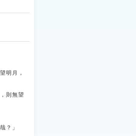
頭望明月，
此，則無望
將哉？」