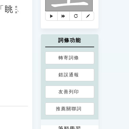
「
眺
ㄊㄧㄠˋ
詞條功能
。
轉寄詞條
錯誤通報
友善列印
推薦關聯詞
筆順學習