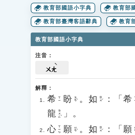
教育部國語小字典
教育部
教育部臺灣客語辭典
教育
教育部國語小字典
注音：
ㄨㄤ
解釋：
希
盼
。
如
：「
希
ㄆㄢˋ
ㄖㄨˊ
ㄒㄧ
龍
」。
ㄌㄨㄥˊ
心
願
。
如
：「
願
ㄒㄧㄣ
ㄩㄢˋ
ㄖㄨˊ
ㄩ