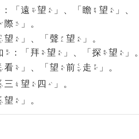
：「
遠
望
」、「
瞻
望
」、
ㄩㄢˇ
ㄨㄤˋ
ㄨㄤˋ
ㄓㄢ
際
」。
ㄐㄧˋ
ㄨˊ
望
」、「
聲
望
」。
ㄧㄥˊ
ㄨㄤˋ
ㄨㄤˋ
ㄕㄥ
如
：「
拜
望
」、「
探
望
」
ㄖㄨˊ
ㄅㄞˋ
ㄨㄤˋ
ㄊㄢˋ
ㄨㄤˋ
看
」、「
望
前
走
」。
ㄧㄢˊ
ㄑㄧㄢˊ
ㄎㄢˋ
ㄨㄤˋ
ㄗㄡˇ
三
望
四
」。
ㄨㄛˋ
ㄨㄤˋ
ㄙㄢ
ㄙˋ
望
」。
ㄨㄛˋ
ㄨㄤˋ