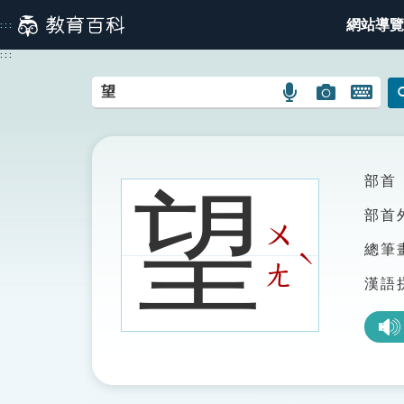
跳
網站導覽
:::
到
主
:::
要
內
語
圖
開
容
言
片
啟
搜
搜
鍵
尋
尋
盤
圖
圖
圖
部首
望
示
示
示
部首
ㄨ
總筆
ˋ
ㄤ
漢語