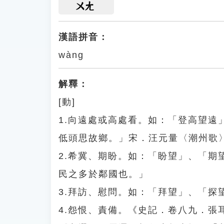
ㄨㄤ
漢語拼音：
wàng
解釋：
[動]
1.向遠處或高處看。如：「登高望
低頭思故鄉。」宋．汪元量〈潮州歌
2.希冀、期盼。如：「盼望」、「
民之多於鄰國也。」
3.拜訪、慰問。如：「拜望」、「探
4.怨恨、責備。《史記．卷八九．