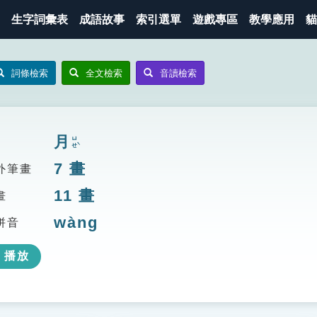
生字詞彙表
成語故事
索引選單
遊戲專區
教學應用
貓
詞條檢索
全文檢索
音讀檢索
月
ㄩㄝˋ
7
畫
外筆畫
11
畫
畫
wàng
拼音
播放