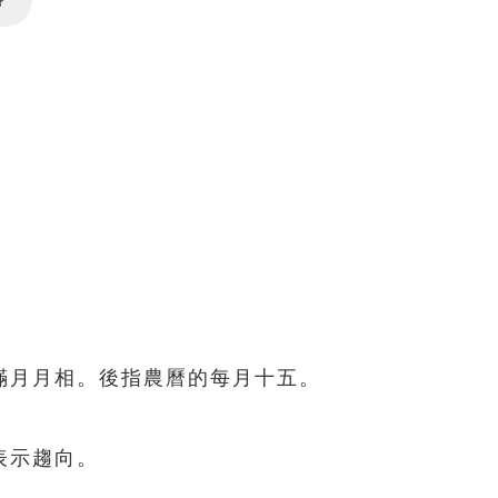
Settings
滿月月相。後指農曆的每月十五。
表示趨向。