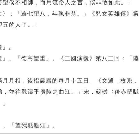
若望僕不相師，而用流俗人之言，僕非敢如此。」
業文〉：「逾七望八，年孰非翁。」《兒女英雄傳》
望五的人了。」
望」。
聲望」、「德高望重」。《三國演義》第八三回：「
的滿月月相，後指農曆的每月十五日。《文選．枚乘
弟，並往觀濤乎廣陵之曲江。」宋．蘇軾〈後赤壁
。」
」、「望我點點頭」。