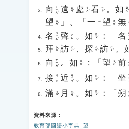
向
遠
處
看
。
如
ㄒㄧㄤˋ
ㄩㄢˇ
ㄔㄨˋ
ㄎㄢˋ
ㄖㄨˊ
望
」、「
一
望
無
ㄨㄤˋ
ㄨㄤˋ
ㄧˊ
名
聲
。
如
：「
名
ㄇㄧㄥˊ
ㄇ
ㄖㄨˊ
ㄕㄥ
拜
訪
、
探
訪
。
ㄅㄞˋ
ㄈㄤˇ
ㄊㄢˋ
ㄈㄤˇ
向
。
如
：「
望
前
ㄒㄧㄤˋ
ㄑ
ㄖㄨˊ
ㄨㄤˋ
接
近
。
如
：「
坐
ㄐㄧㄣˋ
ㄗ
ㄐㄧㄝ
ㄖㄨˊ
滿
月
。
如
：「
朔
ㄕ
ㄇㄢˇ
ㄩㄝˋ
ㄖㄨˊ
資料來源：
教育部國語小字典_望