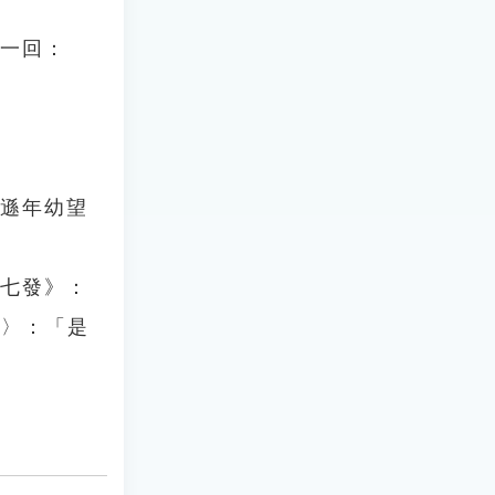
第一回：
陸遜年幼望
．七發》：
賦〉：「是