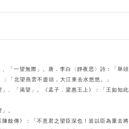
遠」、「一望無際」。唐．李白〈靜夜思〉詩：「舉
〉：「北望燕雲不盡頭，大江東去水悠悠。」
期望」、「渴望」。《孟子．梁惠王上》：「王如知
望」。
張耳陳餘傳》：「不意君之望臣深也！豈以臣為重去