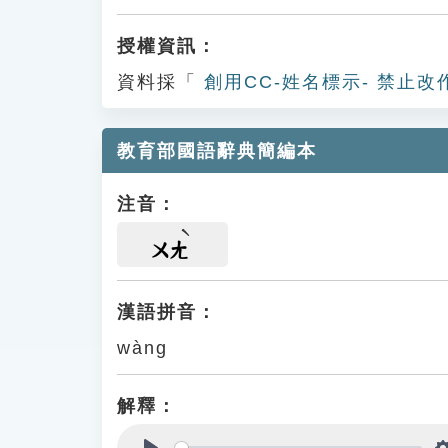
授權資訊：
資料採「
創用CC-姓名標示- 禁止改
教育部國語辭典簡編本
注音：
ㄨㄤ
漢語拼音：
wàng
解釋：