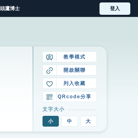
頭鷹博士
登入
教學模式
開啟關聯
列入收藏
QRcode分享
文字大小
小
中
大