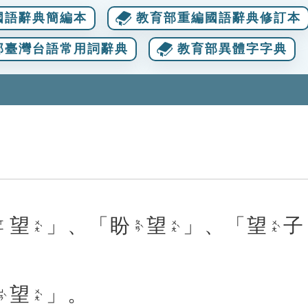
國語辭典簡編本
教育部重編國語辭典修訂本
部臺灣台語常用詞辭典
教育部異體字字典
望
」、「
盼
望
」、「
望
子
ㄨㄤˋ
ㄆㄢˋ
ㄨㄤˋ
ㄨㄤˋ
ㄒㄧ
望
」。
ㄢˋ
ㄨㄤˋ