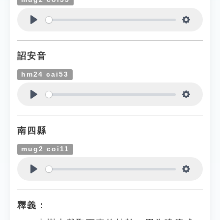
Play
Settings
詔安音
hm24 cai53
Play
Settings
南四縣
mug2 coi11
Play
Settings
釋義：