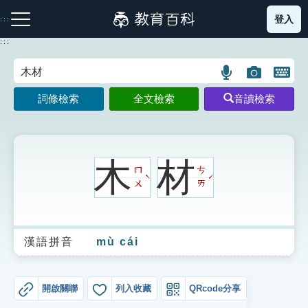
跳
登入
:::
到
主
:::
要
內
語
圖
開
容
注音索引圖示
筆畫索引圖示
部首索引表圖示
言
片
啟
詞條檢索
全文檢索
音讀檢索
搜
搜
鍵
尋
尋
盤
圖
圖
圖
示
示
示
木
材
ㄇ
ㄘ
ˋ
ˊ
ㄨ
ㄞ
網站導覽
漢語拼音
mù cái
生字詞彙表
成語故事
開啟關聯
列入收藏
QRcode分享