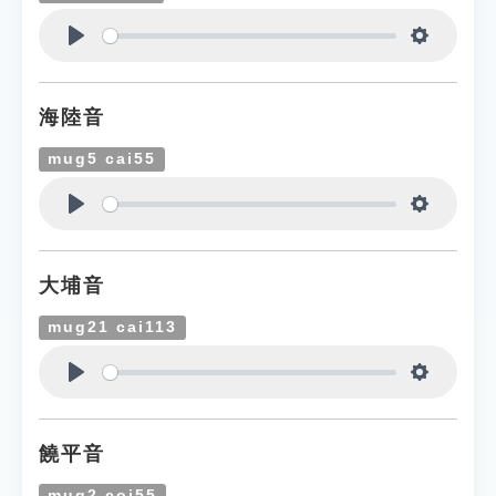
Play
Settings
海陸音
mug5 cai55
Play
Settings
大埔音
mug21 cai113
Play
Settings
饒平音
mug2 coi55