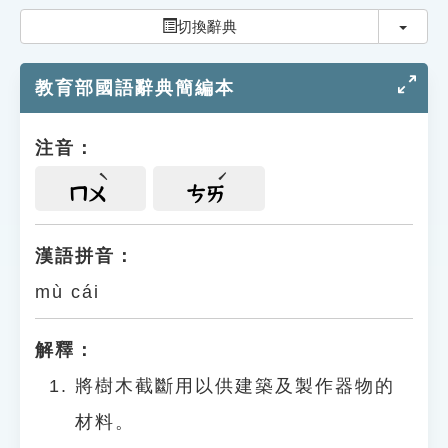
索引選單
切換
切換辭典
知識索引
教育部國語辭典簡編本
單字索引
生命大百科索引
注音：
遊戲專區
ㄇㄨ
ㄘㄞ
教學應用
漢語拼音：
mù cái
貓頭鷹博士
解釋：
將樹木截斷用以供建築及製作器物的
材料。