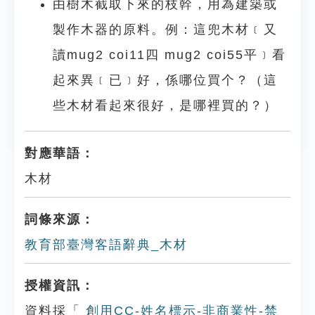
由樹木截取下來的枝幹，用為建築或
製作木器的原料。例：這兜木材﹝又
讀mug2 coi11四 mug2 coi55平﹞看
起來異﹝已﹞好，係哪位買个？（這
些木材看起來很好，是哪裡買的？）
對應華語：
木材
詞條來源：
教育部臺灣客語辭典_木材
授權資訊：
資料採「
創用CC-姓名標示-非商業性-禁