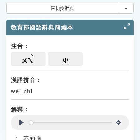
索引選單
切換
切換辭典
知識索引
教育部國語辭典簡編本
單字索引
生命大百科索引
注音：
遊戲專區
ㄨㄟ
ㄓ
教學應用
漢語拼音：
wèi zhī
貓頭鷹博士
解釋：
Play
Settings
不知道。