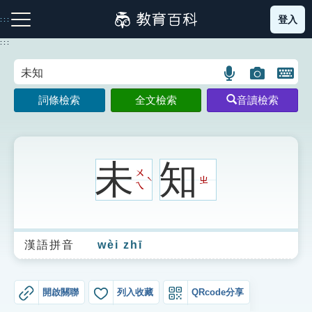
跳
登入
:::
到
主
:::
要
內
語
圖
開
容
注音索引圖示
筆畫索引圖示
部首索引表圖示
言
片
啟
詞條檢索
全文檢索
音讀檢索
搜
搜
鍵
尋
尋
盤
圖
圖
圖
示
示
示
未
知
ㄨ
ㄓ
ˋ
ㄟ
網站導覽
漢語拼音
wèi zhī
生字詞彙表
成語故事
開啟關聯
列入收藏
QRcode分享