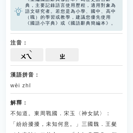
典，主要記錄語言使用歷程，適用對象為
語文研究者。若您是為小學、國中、高中
（職）的學習或教學，建議您優先使用
《國語小字典》或《國語辭典簡編本》。
注音：
ㄨㄟ
ㄓ
漢語拼音：
wèi zhī
解釋：
不知道。東周戰國．宋玉〈神女賦〉：
「紛紛擾擾，未知何意。」三國魏．王粲