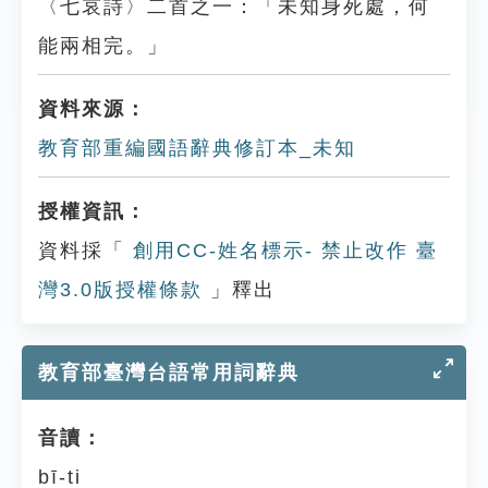
〈七哀詩〉二首之一：「未知身死處，何
能兩相完。」
資料來源：
教育部重編國語辭典修訂本_未知
授權資訊：
資料採「
創用CC-姓名標示- 禁止改作 臺
灣3.0版授權條款
」釋出
教育部臺灣台語常用詞辭典
音讀：
bī-ti