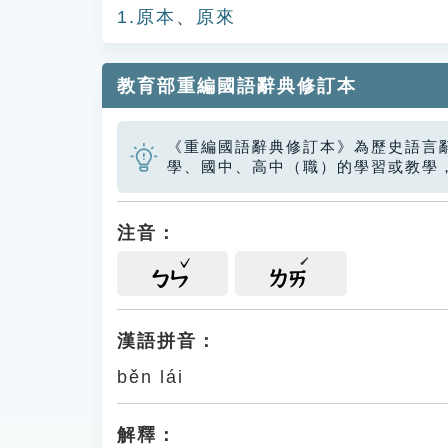
1.原本
、
原來
教育部重編國語辭典修訂本
《重編國語辭典修訂本》為歷史語言
學、國中、高中（職）的學習或教學
注音：
ㄅㄣ
ㄌㄞ
漢語拼音：
běn lái
解釋：