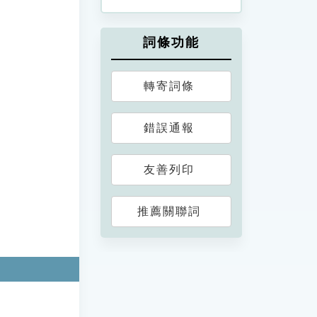
詞條功能
轉寄詞條
錯誤通報
友善列印
推薦關聯詞