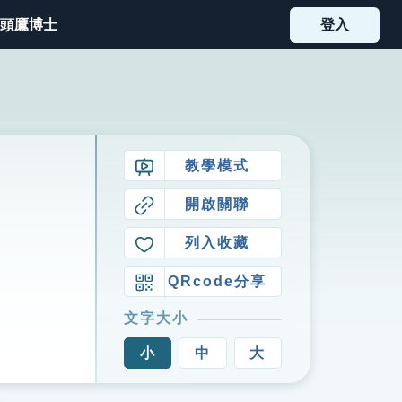
頭鷹博士
登入
教學模式
開啟關聯
列入收藏
QRcode分享
文字大小
小
中
大