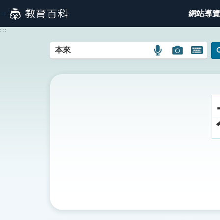
跳
網站導覽
:::
到
主
:::
要
內
語
圖
開
容
言
片
啟
搜
搜
鍵
尋
尋
盤
圖
圖
圖
示
示
示