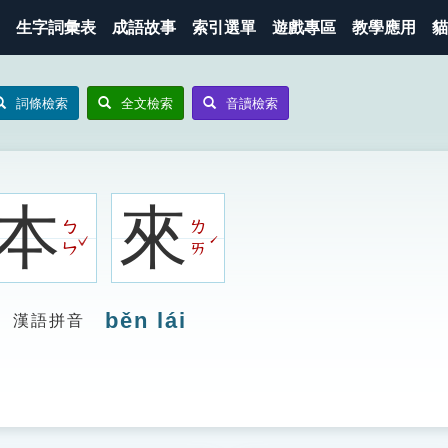
生字詞彙表
成語故事
索引選單
遊戲專區
教學應用
貓
詞條檢索
全文檢索
音讀檢索
本
來
ㄅ
ㄌ
ˇ
ˊ
ㄣ
ㄞ
běn lái
漢語拼音