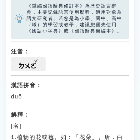
《重編國語辭典修訂本》為歷史語言辭
典，主要記錄語言使用歷程，適用對象為
語文研究者。若您是為小學、國中、高中
（職）的學習或教學，建議您優先使用
《國語小字典》或《國語辭典簡編本》。
注音：
ㄉㄨㄛ
漢語拼音：
duǒ
解釋：
[名]
1.植物的花或苞。如：「花朵」。唐．白