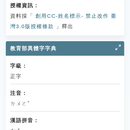
授權資訊：
資料採「
創用CC-姓名標示- 禁止改作 臺
灣3.0版授權條款
」釋出
教育部異體字字典
字級：
正字
注音：
ㄉㄨㄛˇ
漢語拼音：