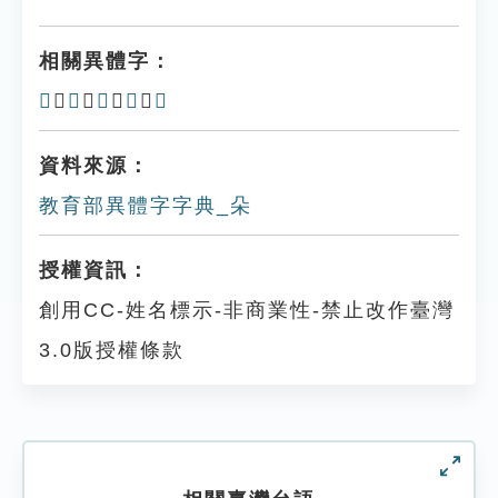
相關異體字：
𣎻
、
𣎿
、
朶
、
𣏻
、
䒳
資料來源：
教育部異體字字典_朵
授權資訊：
創用CC-姓名標示-非商業性-禁止改作臺灣
3.0版授權條款