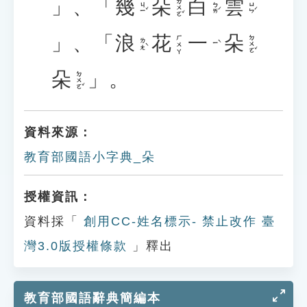
」、「
幾
朵
白
雲
ㄉㄨㄛˇ
ㄐㄧˇ
ㄅㄞˊ
ㄩㄣˊ
」、「
浪
花
一
朵
ㄉㄨㄛˇ
ㄏㄨㄚ
ㄌㄤˋ
ㄧˋ
朵
」。
ㄉㄨㄛˇ
資料來源：
教育部國語小字典_朵
授權資訊：
資料採「
創用CC-姓名標示- 禁止改作 臺
灣3.0版授權條款
」釋出
教育部國語辭典簡編本