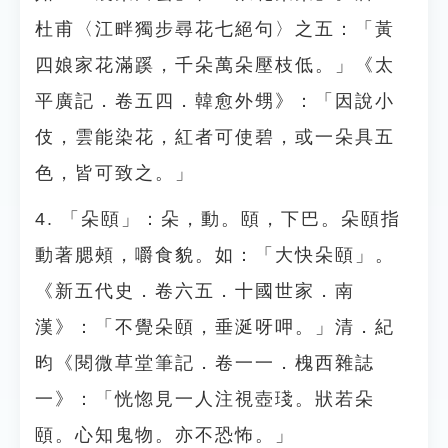
杜甫〈江畔獨步尋花七絕句〉之五：「黃
四娘家花滿蹊，千朵萬朵壓枝低。」《太
平廣記．卷五四．韓愈外甥》：「因說小
伎，雲能染花，紅者可使碧，或一朵具五
色，皆可致之。」
4. 「朵頤」：朵，動。頤，下巴。朵頤指
動著腮頰，嚼食貌。如：「大快朵頤」。
《新五代史．卷六五．十國世家．南
漢》：「不覺朵頤，垂涎呀呷。」清．紀
昀《閱微草堂筆記．卷一一．槐西雜誌
一》：「恍惚見一人注視壺琖。狀若朵
頤。心知鬼物。亦不恐怖。」