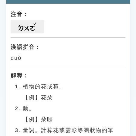
注音：
ㄉㄨㄛ
漢語拼音：
duǒ
解釋：
植物的花或苞。
【例】花朵
動。
【例】朵頤
量詞。計算花或雲彩等團狀物的單