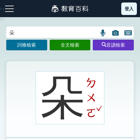
跳
登入
:::
到
主
:::
要
內
語
圖
開
容
注音索引圖示
筆畫索引圖示
部首索引表圖示
言
片
啟
詞條檢索
全文檢索
音讀檢索
搜
搜
鍵
尋
尋
盤
圖
圖
圖
示
示
示
朵
ㄉ
ㄨ
網站導覽
ˇ
ㄛ
生字詞彙表
成語故事