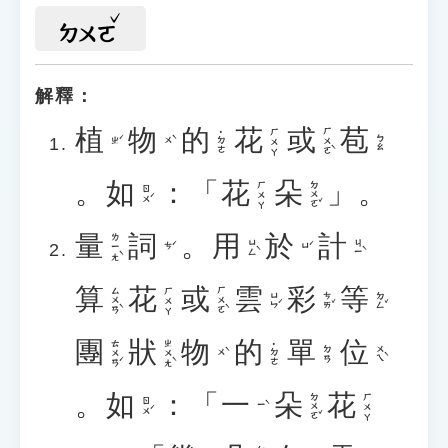
ㄉㄨㄛ
解釋：
植
物
的
花
或
苞
ㄏㄨㄛˋ
ㄏㄨㄚ
˙ㄉㄜ
ㄅㄠ
ㄓˊ
ㄨˋ
。
如
：「
花
朵
」。
ㄉㄨㄛˇ
ㄏㄨㄚ
ㄖㄨˊ
量
詞
。
用
於
計
ㄌㄧㄤˋ
ㄩㄥˋ
ㄐㄧˋ
ㄘˊ
ㄩˊ
算
花
或
雲
彩
等
ㄙㄨㄢˋ
ㄏㄨㄛˋ
ㄏㄨㄚ
ㄩㄣˊ
ㄘㄞˇ
ㄉㄥˇ
團
狀
物
的
單
位
ㄊㄨㄢˊ
ㄓㄨㄤˋ
˙ㄉㄜ
ㄨㄟˋ
ㄉㄢ
ㄨˋ
。
如
：「
一
朵
花
ㄉㄨㄛˇ
ㄏㄨㄚ
ㄖㄨˊ
ㄧˋ