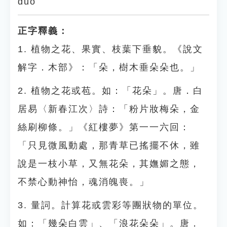
duǒ
正字釋義：
1. 植物之花、果實、枝葉下垂貌。《說文
解字．木部》：「朵，樹木垂朵朵也。」
2. 植物之花或苞。如：「花朵」。唐．白
居易〈新春江次〉詩：「粉片妝梅朵，金
絲刷柳條。」《紅樓夢》第一一六回：
「只見微風動處，那青草已搖擺不休，雖
說是一枝小草，又無花朵，其嫵媚之態，
不禁心動神怡，魂消魄喪。」
3. 量詞。計算花或雲彩等團狀物的單位。
如：「幾朵白雲」、「浪花朵朵」。唐．