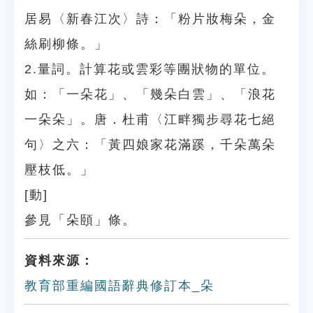
居易〈新春江次〉詩：「粉片妝梅朵，金
絲刷柳條。」
2.量詞。計算花或雲彩等團狀物的單位。
如：「一朵花」、「幾朵白雲」、「浪花
一朵朵」。唐．杜甫〈江畔獨步尋花七絕
句〉之六：「黃四娘家花滿蹊，千朵萬朵
壓枝低。」
[動]
參見「朵頤」條。
資料來源：
教育部重編國語辭典修訂本_朵