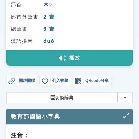
索引選單
部首
木
ㄇㄨˋ
知識索引
部首外筆畫
2
畫
單字索引
總筆畫
6
畫
生命大百科索引
漢語拼音
duǒ
播放
遊戲專區
教學應用
開啟關聯
列入收藏
QRcode分享
貓頭鷹博士
切換
切換辭典
教育部國語小字典
注音：