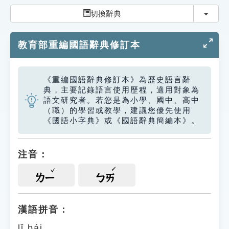
索引選單
切換
切換辭典
知識索引
教育部重編國語辭典修訂本
單字索引
生命大百科索引
《重編國語辭典修訂本》為歷史語言辭
典，主要記錄語言使用歷程，適用對象為
遊戲專區
語文研究者。若您是為小學、國中、高中
（職）的學習或教學，建議您優先使用
《國語小字典》或《國語辭典簡編本》。
教學應用
貓頭鷹博士
注音：
ㄌㄧ
ㄅㄞ
漢語拼音：
lǐ bái