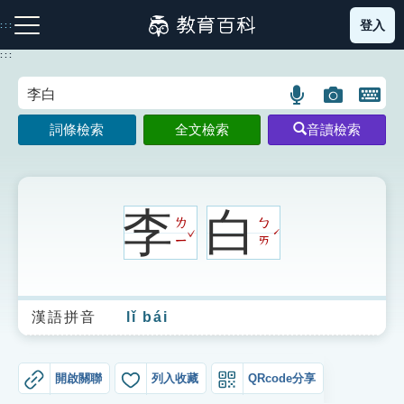
跳
登入
:::
到
主
:::
要
內
語
圖
開
容
注音索引圖示
筆畫索引圖示
部首索引表圖示
言
片
啟
詞條檢索
全文檢索
音讀檢索
搜
搜
鍵
尋
尋
盤
圖
圖
圖
示
示
示
李
白
ㄌ
ㄅ
ˇ
ˊ
ㄧ
ㄞ
網站導覽
漢語拼音
lǐ bái
生字詞彙表
成語故事
開啟關聯
列入收藏
QRcode分享