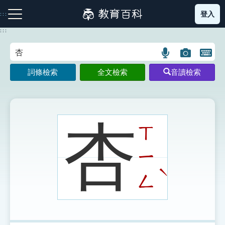
跳
登入
:::
到
主
:::
要
內
語
圖
開
容
注音索引圖示
筆畫索引圖示
部首索引表圖示
言
片
啟
詞條檢索
全文檢索
音讀檢索
搜
搜
鍵
尋
尋
盤
圖
圖
圖
示
示
示
杏
ㄒ
ㄧ
網站導覽
ˋ
ㄥ
生字詞彙表
成語故事