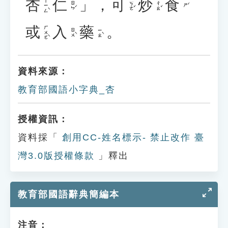
杏
仁
」，
可
炒
食
ㄒㄧㄥˋ
ㄖㄣˊ
ㄎㄜˇ
ㄔㄠˇ
ㄕˊ
或
入
藥
。
ㄏㄨㄛˋ
ㄖㄨˋ
ㄧㄠˋ
資料來源：
教育部國語小字典_杏
授權資訊：
資料採「
創用CC-姓名標示- 禁止改作 臺
灣3.0版授權條款
」釋出
教育部國語辭典簡編本
注音：