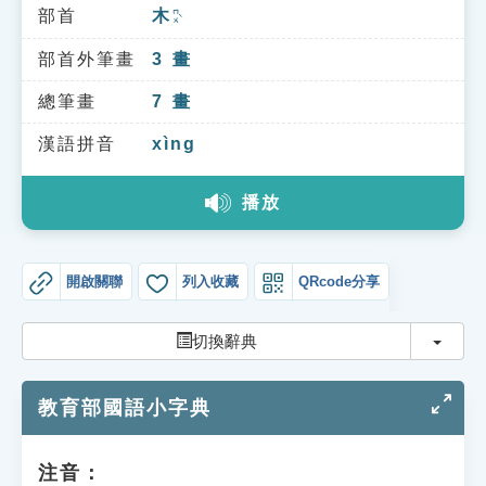
索引選單
部首
木
ㄇㄨˋ
知識索引
部首外筆畫
3
畫
單字索引
總筆畫
7
畫
生命大百科索引
漢語拼音
xìng
播放
遊戲專區
教學應用
開啟關聯
列入收藏
QRcode分享
貓頭鷹博士
切換
切換辭典
教育部國語小字典
注音：