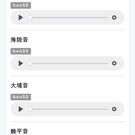
hen55
Play
Settings
海陸音
hen33
Play
Settings
大埔音
hen53
Play
Settings
饒平音