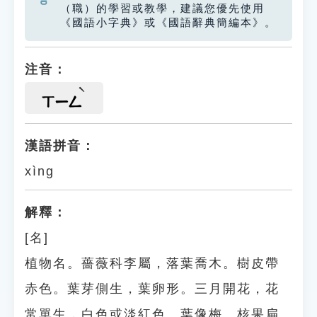
（職）的學習或教學，建議您優先使用
《國語小字典》或《國語辭典簡編本》。
注音：
ㄒㄧㄥ
漢語拼音：
xìng
解釋：
[名]
植物名。薔薇科李屬，落葉喬木。樹皮帶
赤色。葉芽側生，葉卵形。三月開花，花
常單生，白色或淡紅色、葉像梅。核果扁