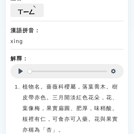
ㄒㄧㄥ
漢語拼音：
xìng
解釋：
Play
Settings
植物名。薔薇科櫻屬，落葉喬木。樹
皮帶赤色。三月開淡紅色花朵，花、
葉像梅，果實扁圓、肥厚，味稍酸。
核裡有仁，可食亦可入藥。花與果實
亦稱為「杏」。