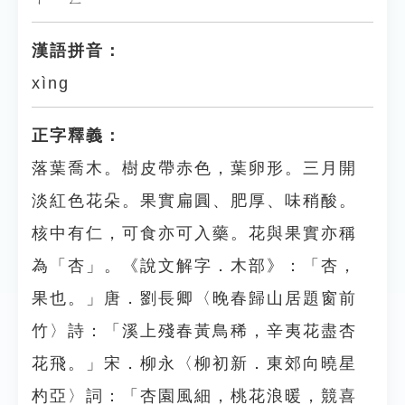
漢語拼音：
xìng
正字釋義：
落葉喬木。樹皮帶赤色，葉卵形。三月開
淡紅色花朵。果實扁圓、肥厚、味稍酸。
核中有仁，可食亦可入藥。花與果實亦稱
為「杏」。《說文解字．木部》：「杏，
果也。」唐．劉長卿〈晚春歸山居題窗前
竹〉詩：「溪上殘春黃鳥稀，辛夷花盡杏
花飛。」宋．柳永〈柳初新．東郊向曉星
杓亞〉詞：「杏園風細，桃花浪暖，競喜