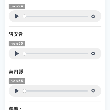
hen24
Play
Settings
詔安音
hen55
Play
Settings
南四縣
hen55
Play
Settings
釋義：