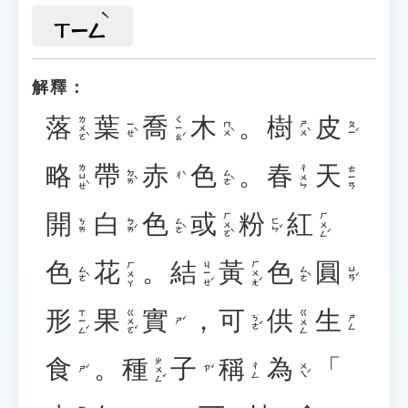
ㄒㄧㄥ
解釋：
落
葉
喬
木
。
樹
皮
ㄌㄨㄛˋ
ㄑㄧㄠˊ
ㄧㄝˋ
ㄇㄨˋ
ㄕㄨˋ
ㄆㄧˊ
略
帶
赤
色
。
春
天
ㄌㄩㄝˋ
ㄔㄨㄣ
ㄊㄧㄢ
ㄉㄞˋ
ㄙㄜˋ
ㄔˋ
開
白
色
或
粉
紅
ㄏㄨㄛˋ
ㄏㄨㄥˊ
ㄅㄞˊ
ㄙㄜˋ
ㄈㄣˇ
ㄎㄞ
色
花
。
結
黃
色
圓
ㄐㄧㄝˊ
ㄏㄨㄤˊ
ㄏㄨㄚ
ㄙㄜˋ
ㄙㄜˋ
ㄩㄢˊ
形
果
實
，
可
供
生
ㄒㄧㄥˊ
ㄍㄨㄛˇ
ㄍㄨㄥ
ㄎㄜˇ
ㄕㄥ
ㄕˊ
食
。
種
子
稱
為
「
ㄓㄨㄥˇ
ㄨㄟˊ
ㄔㄥ
ㄕˊ
ㄗˇ