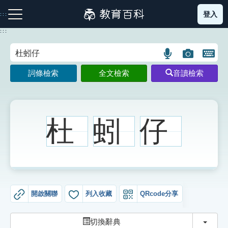
跳
登入
:::
到
主
:::
要
內
語
圖
開
容
注音索引圖示
筆畫索引圖示
部首索引表圖示
言
片
啟
詞條檢索
全文檢索
音讀檢索
搜
搜
鍵
尋
尋
盤
圖
圖
圖
示
示
示
杜
蚓
仔
網站導覽
生字詞彙表
開啟關聯
列入收藏
QRcode分享
成語故事
切換
切換辭典