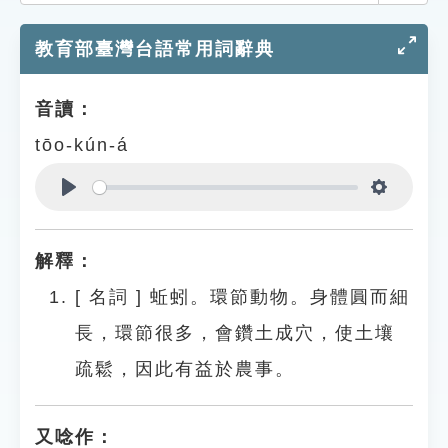
索引選單
教育部臺灣台語常用詞辭典
知識索引
單字索引
音讀：
生命大百科索引
tōo-kún-á
遊戲專區
Play
Settings
教學應用
解釋：
貓頭鷹博士
[
名詞
]
蚯蚓。環節動物。身體圓而細
長，環節很多，會鑽土成穴，使土壤
疏鬆，因此有益於農事。
又唸作：