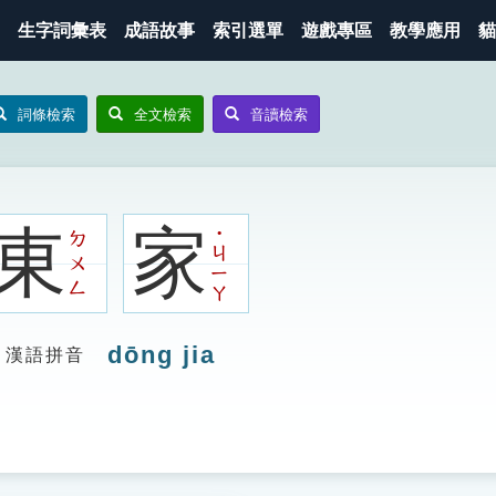
生字詞彙表
成語故事
索引選單
遊戲專區
教學應用
貓
詞條檢索
全文檢索
音讀檢索
東
家
˙
ㄉ
ㄐ
ㄨ
ㄧ
ㄥ
ㄚ
dōng jia
漢語拼音