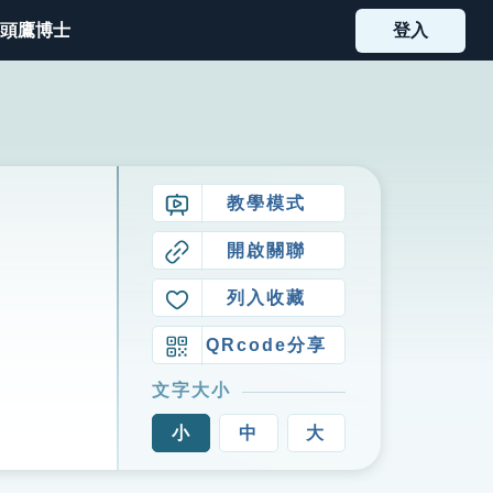
頭鷹博士
登入
教學模式
開啟關聯
列入收藏
QRcode分享
文字大小
小
中
大