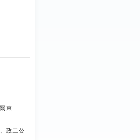
問爾東
赦、政二公