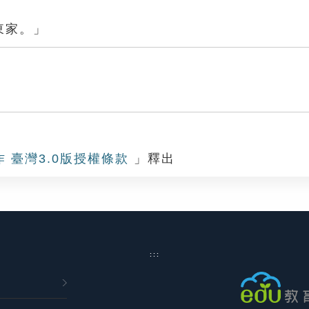
東家。」
作 臺灣3.0版授權條款
」釋出
:::