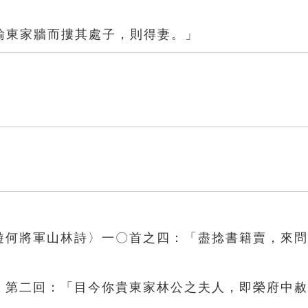
踰東家牆而摟其處子，則得妻。」
文遊何將軍山林詩〉一〇首之四：「盡捻書籍賣，來
夢》第二回：「目今你貴東家林公之夫人，即榮府中