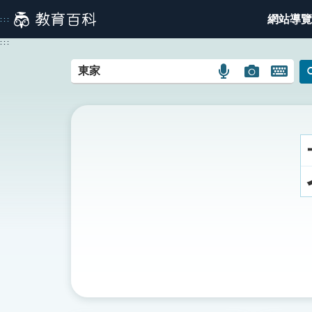
跳
網站導覽
:::
到
主
:::
要
內
語
圖
開
容
言
片
啟
搜
搜
鍵
尋
尋
盤
圖
圖
圖
示
示
示