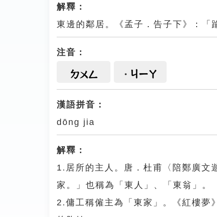
解釋：
東邊的鄰居。《孟子．告子下》：「
注音：
ㄐㄧㄚ
ㄉㄨㄥ
漢語拼音：
dōng jia
解釋：
1.居所的主人。唐．杜甫〈陪鄭廣
家。」也稱為「東人」、「東翁」。
2.傭工稱僱主為「東家」。《紅樓