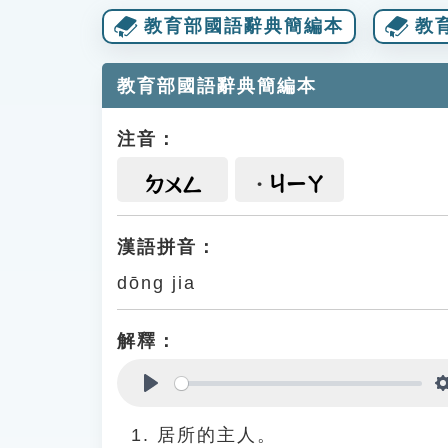
教育部國語辭典簡編本
教
教育部國語辭典簡編本
注音：
ㄐㄧㄚ
ㄉㄨㄥ
漢語拼音：
dōng jia
解釋：
Play
居所的主人。