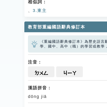
相似詞：
、
3.東主
教育部重編國語辭典修訂本
《重編國語辭典修訂本》為歷史語言
學、國中、高中（職）的學習或教學
注音：
ㄉㄨㄥ
ㄐㄧㄚ
漢語拼音：
dōng jiā