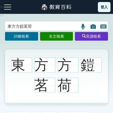
跳
登入
:::
到
主
:::
要
內
語
圖
開
容
注音索引圖示
筆畫索引圖示
部首索引表圖示
言
片
啟
詞條檢索
全文檢索
音讀檢索
搜
搜
鍵
尋
尋
盤
圖
圖
圖
示
示
示
東
方
方
鎧
網站導覽
茗
荷
生字詞彙表
成語故事