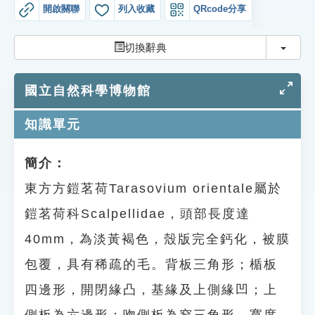
索引選單
開啟關聯
列入收藏
QRcode分享
知識索引
切換
切換辭典
單字索引
國立自然科學博物館
生命大百科索引
知識單元
遊戲專區
簡介：
教學應用
東方方鎧茗荷Tarasovium orientale屬於
貓頭鷹博士
鎧茗荷科Scalpellidae，頭部長度達
40mm，為淡黃褐色，殼版完全鈣化，被膜
包覆，具有稀疏的毛。背板三角形；楯板
四邊形，開閉緣凸，基緣及上側緣凹；上