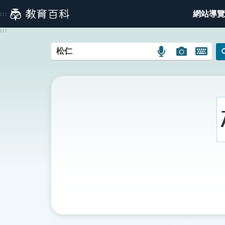
跳
網站導覽
:::
到
主
:::
要
內
語
圖
開
容
言
片
啟
搜
搜
鍵
尋
尋
盤
圖
圖
圖
示
示
示