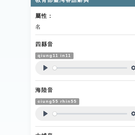
教育部臺灣客語辭典
屬性：
名
四縣音
qiung11 in11
Play
海陸音
ciung55 rhin55
Play