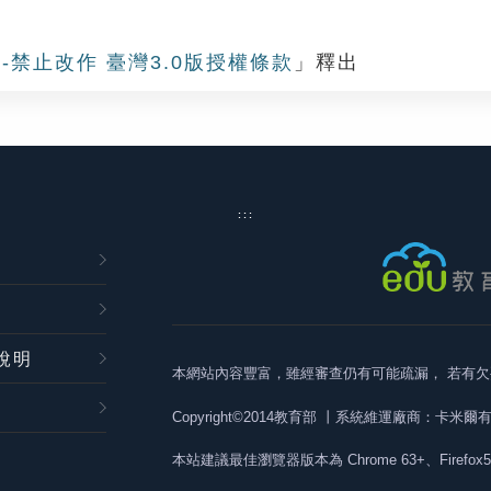
-禁止改作 臺灣3.0版授權條款
」釋出
:::
說明
本網站內容豐富，雖經審查仍有可能疏漏，
若有欠
Copyright©2014教育部
丨系統維運廠商：卡米爾
本站建議最佳瀏覽器版本為
Chrome 63+、Firefox