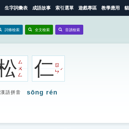
生字詞彙表
成語故事
索引選單
遊戲專區
教學應用
貓
詞條檢索
全文檢索
音讀檢索
松
仁
ㄙ
ㄖ
ㄨ
ˊ
ㄣ
ㄥ
sōng rén
漢語拼音