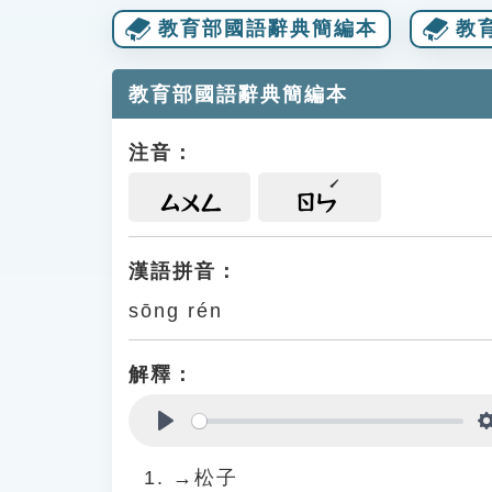
教育部國語辭典簡編本
教
教育部國語辭典簡編本
注音：
ㄙㄨㄥ
ㄖㄣ
漢語拼音：
sōng rén
解釋：
Play
→松子