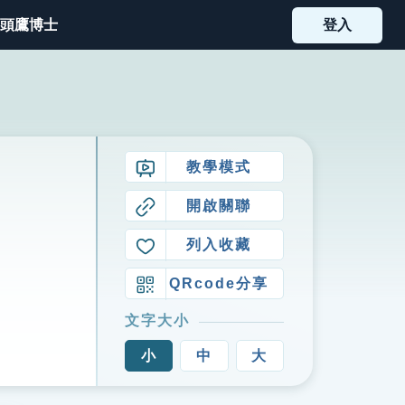
頭鷹博士
登入
教學模式
開啟關聯
列入收藏
QRcode分享
文字大小
小
中
大