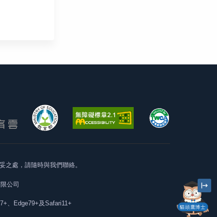
妥之處，請隨時與我們聯絡。
有限公司
57+、Edge79+及Safari11+
貓頭鷹博士