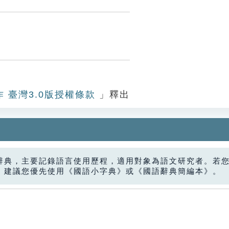
作 臺灣3.0版授權條款
」釋出
辭典，主要記錄語言使用歷程，適用對象為語文研究者。若
，建議您優先使用《國語小字典》或《國語辭典簡編本》。