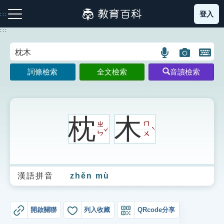
跳
登入
:::
到
主
:::
要
內
語
圖
開
容
注音索引圖示
筆畫索引圖示
部首索引表圖示
言
片
啟
詞條檢索
全文檢索
音讀檢索
搜
搜
鍵
尋
尋
盤
圖
圖
圖
示
示
示
枕
木
ㄓ
ㄇ
ˇ
ˋ
ㄣ
ㄨ
網站導覽
漢語拼音
zhěn mù
生字詞彙表
成語故事
開啟關聯
列入收藏
QRcode分享