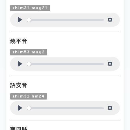
zhim31 mug21
Play
Settings
饒平音
zhim53 mug2
Play
Settings
詔安音
zhim31 hm24
Play
Settings
南四縣