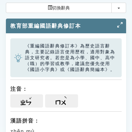
索引選單
切換
切換辭典
知識索引
教育部重編國語辭典修訂本
單字索引
生命大百科索引
《重編國語辭典修訂本》為歷史語言辭
典，主要記錄語言使用歷程，適用對象為
遊戲專區
語文研究者。若您是為小學、國中、高中
（職）的學習或教學，建議您優先使用
《國語小字典》或《國語辭典簡編本》。
教學應用
貓頭鷹博士
注音：
ㄓㄣ
ㄇㄨ
漢語拼音：
zhěn mù