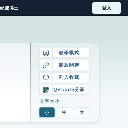
頭鷹博士
登入
教學模式
開啟關聯
列入收藏
QRcode分享
文字大小
小
中
大