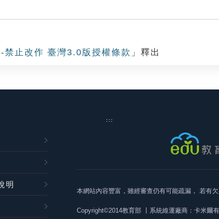
-禁止改作 臺灣3.0版授權條款
」釋出
:::
說明
本網站內容豐富，雖經審查仍有可能疏漏，
若有欠
Copyright©2014教育部
丨系統維運廠商：卡米爾