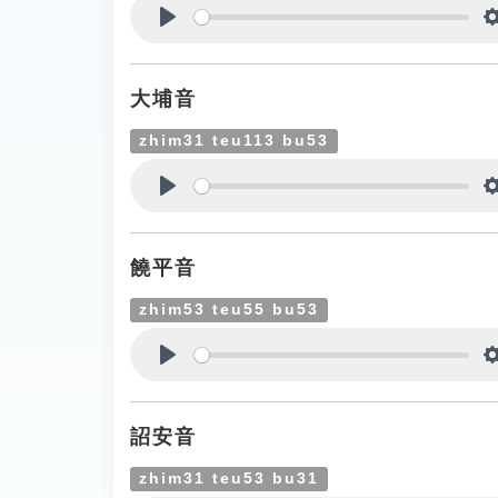
Play
大埔音
zhim31 teu113 bu53
Play
饒平音
zhim53 teu55 bu53
Play
詔安音
zhim31 teu53 bu31