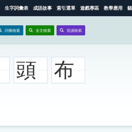
生字詞彙表
成語故事
索引選單
遊戲專區
教學應用
貓
詞條檢索
全文檢索
音讀檢索
頭
布