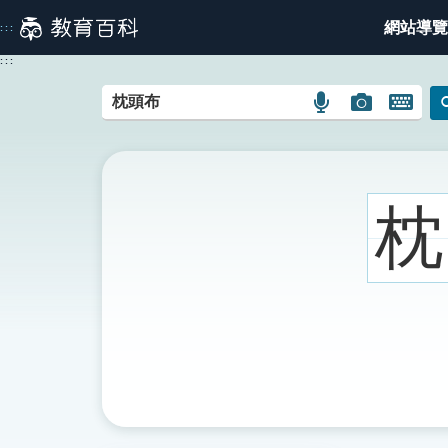
跳
網站導覽
:::
到
主
:::
要
內
語
圖
開
容
言
片
啟
搜
搜
鍵
尋
尋
盤
圖
圖
圖
枕
示
示
示