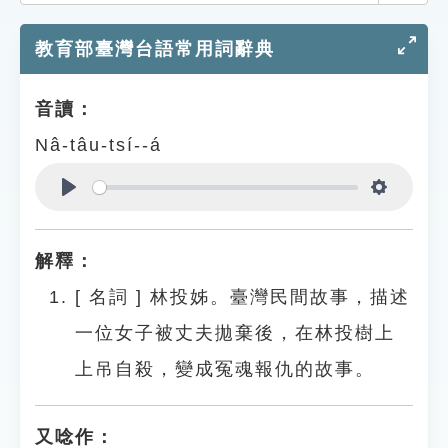
索引選單
教育部臺灣台語常用詞辭典
知識索引
單字索引
音讀：
生命大百科索引
Nâ-tâu-tsí--á
遊戲專區
Play
Settings
教學應用
解釋：
貓頭鷹博士
[
名詞
]
林投姊。臺灣民間故事，描述
一位女子被丈夫拋棄後，在林投樹上
上吊自殺，變成冤魂報仇的故事。
又唸作：