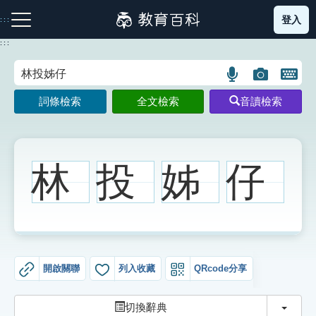
跳
登入
:::
到
主
:::
要
內
語
圖
開
容
注音索引圖示
筆畫索引圖示
部首索引表圖示
言
片
啟
詞條檢索
全文檢索
音讀檢索
搜
搜
鍵
尋
尋
盤
圖
圖
圖
示
示
示
林
投
姊
仔
網站導覽
生字詞彙表
開啟關聯
列入收藏
QRcode分享
成語故事
切換
切換辭典