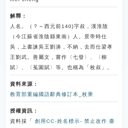
解釋：
人名。（？～西元前140)字叔，漢淮陰
（今江蘇省淮陰縣東南）人。景帝時仕
吳，上書諫吳王劉濞，不納，去而仕梁孝
王劉武。善屬文，嘗作〈七發〉、〈柳
賦〉、〈菟園賦〉等。也稱為「枚叔」。
資料來源：
教育部重編國語辭典修訂本_枚乘
授權資訊：
資料採「
創用CC-姓名標示- 禁止改作 臺