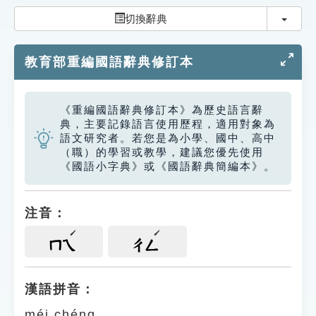
索引選單
切換
切換辭典
知識索引
教育部重編國語辭典修訂本
單字索引
生命大百科索引
《重編國語辭典修訂本》為歷史語言辭
典，主要記錄語言使用歷程，適用對象為
遊戲專區
語文研究者。若您是為小學、國中、高中
（職）的學習或教學，建議您優先使用
《國語小字典》或《國語辭典簡編本》。
教學應用
貓頭鷹博士
注音：
ㄇㄟ
ㄔㄥ
漢語拼音：
méi chéng