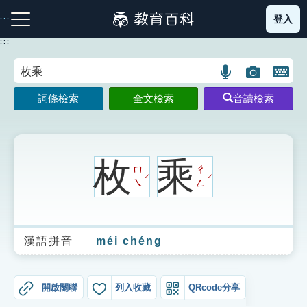
跳
登入
:::
到
主
:::
要
內
語
圖
開
容
注音索引圖示
筆畫索引圖示
部首索引表圖示
言
片
啟
詞條檢索
全文檢索
音讀檢索
搜
搜
鍵
尋
尋
盤
圖
圖
圖
示
示
示
枚
乘
ㄇ
ㄔ
ˊ
ˊ
ㄟ
ㄥ
網站導覽
漢語拼音
méi chéng
生字詞彙表
成語故事
開啟關聯
列入收藏
QRcode分享