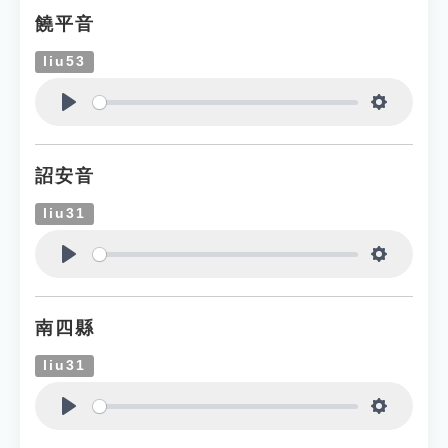
饒平音
liu53
Play
Settings
詔安音
liu31
Play
Settings
南四縣
liu31
Play
Settings