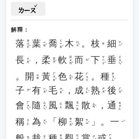
ㄌㄧㄡ
解釋：
落
葉
喬
木
。
枝
細
ㄌㄨㄛˋ
ㄑㄧㄠˊ
ㄧㄝˋ
ㄇㄨˋ
ㄒㄧˋ
ㄓ
長
，
柔
軟
而
下
垂
ㄖㄨㄢˇ
ㄒㄧㄚˋ
ㄔㄨㄟˊ
ㄔㄤˊ
ㄖㄡˊ
ㄦˊ
。
開
黃
色
花
。
種
ㄏㄨㄤˊ
ㄓㄨㄥˇ
ㄏㄨㄚ
ㄙㄜˋ
ㄎㄞ
子
有
毛
，
成
熟
後
ㄧㄡˇ
ㄇㄠˊ
ㄔㄥˊ
ㄕㄡˊ
ㄏㄡˋ
ㄗˇ
會
隨
風
飄
散
，
通
ㄏㄨㄟˋ
ㄙㄨㄟˊ
ㄆㄧㄠ
ㄊㄨㄥ
ㄙㄢˋ
ㄈㄥ
稱
為
「
柳
絮
」。
一
ㄌㄧㄡˇ
ㄨㄟˊ
ㄒㄩˋ
ㄔㄥ
ㄧˋ
般
栽
種
觀
賞
或
ㄓㄨㄥˋ
ㄏㄨㄛˋ
ㄍㄨㄢ
ㄕㄤˇ
ㄅㄢ
ㄗㄞ