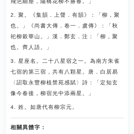
飛浥細塵，陽橋花柳不勝春。」
2. 聚。《集韻．上聲．有韻》：「柳，聚
也。」《尚書大傳．卷一．虞傳》：「秋
祀柳穀華山。」漢．鄭玄．注：「柳，聚
也。齊人語。」
3. 星座名。二十八星宿之一。為南方朱雀
七宿的第三宿，共有八顆星。唐．白居易
〈詔取永豐柳植禁苑感賦〉詩：「定知玄
像今春後，柳宿光中添兩星。」
4. 姓。如唐代有柳宗元。
相關異體字：