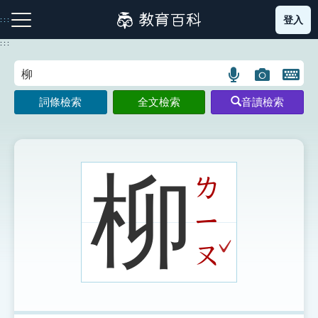
跳
登入
:::
到
主
:::
要
內
語
圖
開
容
注音索引圖示
筆畫索引圖示
部首索引表圖示
言
片
啟
詞條檢索
全文檢索
音讀檢索
搜
搜
鍵
尋
尋
盤
圖
圖
圖
示
示
示
柳
ㄌ
ㄧ
網站導覽
ˇ
ㄡ
生字詞彙表
成語故事