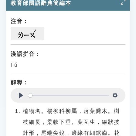
教育部國語辭典簡編本
注音：
ㄌㄧㄡ
漢語拼音：
liǔ
解釋：
Play
Settings
植物名。楊柳科柳屬，落葉喬木。樹
枝細長，柔軟下垂。葉互生，線狀披
針形，尾端尖銳，邊緣有細鋸齒。花