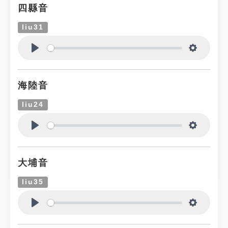
四縣音
liu31
Play
Settings
海陸音
liu24
Play
Settings
大埔音
liu35
Play
Settings