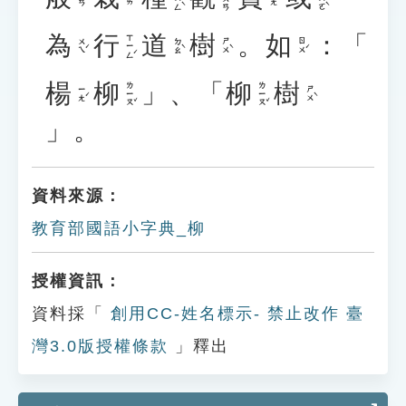
為
行
道
樹
。
如
：「
ㄒㄧㄥˊ
ㄨㄟˊ
ㄉㄠˋ
ㄕㄨˋ
ㄖㄨˊ
楊
柳
」、「
柳
樹
ㄌㄧㄡˇ
ㄌㄧㄡˇ
ㄧㄤˊ
ㄕㄨˋ
」。
資料來源：
教育部國語小字典_柳
授權資訊：
資料採「
創用CC-姓名標示- 禁止改作 臺
灣3.0版授權條款
」釋出