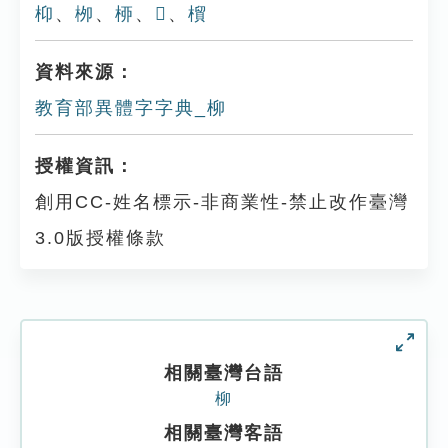
枊
、
栁
、
桺
、
𣓠
、
橮
資料來源：
教育部異體字字典_柳
授權資訊：
創用CC-姓名標示-非商業性-禁止改作臺灣
3.0版授權條款
相關臺灣台語
柳
相關臺灣客語