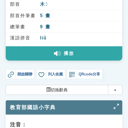
索引選單
部首
木
ㄇㄨˋ
知識索引
部首外筆畫
5
畫
單字索引
總筆畫
9
畫
生命大百科索引
漢語拼音
liǔ
播放
遊戲專區
教學應用
開啟關聯
列入收藏
QRcode分享
貓頭鷹博士
切換
切換辭典
教育部國語小字典
注音：