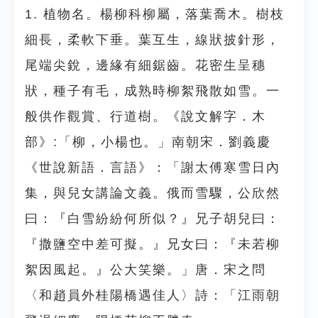
1. 植物名。楊柳科柳屬，落葉喬木。樹枝
細長，柔軟下垂。葉互生，線狀披針形，
尾端尖銳，邊緣有細鋸齒。花密生呈穗
狀，種子有毛，成熟時柳絮飛散如雪。一
般供作觀賞、行道樹。《說文解字．木
部》:「柳，小楊也。」南朝宋．劉義慶
《世說新語．言語》：「謝太傅寒雪日內
集，與兒女講論文義。俄而雪驟，公欣然
曰：『白雪紛紛何所似？』兄子胡兒曰：
『撒鹽空中差可擬。』兄女曰：『未若柳
絮因風起。』公大笑樂。」唐．宋之問
〈和趙員外桂陽橋遇佳人〉詩：「江雨朝