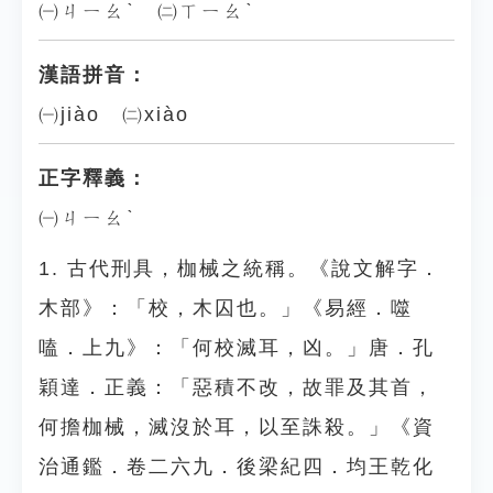
㈠ㄐㄧㄠˋ ㈡ㄒㄧㄠˋ
漢語拼音：
㈠jiào ㈡xiào
正字釋義：
㈠ㄐㄧㄠˋ
1. 古代刑具，枷械之統稱。《說文解字．
木部》：「校，木囚也。」《易經．噬
嗑．上九》：「何校滅耳，凶。」唐．孔
穎達．正義：「惡積不改，故罪及其首，
何擔枷械，滅沒於耳，以至誅殺。」《資
治通鑑．卷二六九．後梁紀四．均王乾化