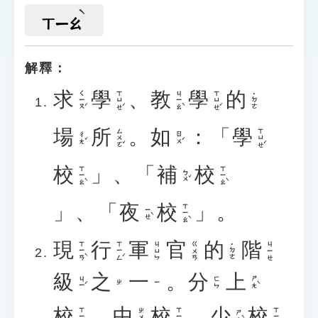
ㄒㄧㄠ
解釋：
求
學
、
教
學
的
ㄑㄧㄡˊ
ㄒㄩㄝˊ
ㄐㄧㄠˋ
ㄒㄩㄝˊ
˙ㄉㄜ
場
所
。
如
：「
學
ㄙㄨㄛˇ
ㄒㄩㄝˊ
ㄔㄤˇ
ㄖㄨˊ
校
」、「
補
校
ㄒㄧㄠˋ
ㄒㄧㄠˋ
ㄅㄨˇ
」、「
夜
校
」。
ㄒㄧㄠˋ
ㄧㄝˋ
現
行
軍
官
的
階
ㄒㄧㄢˋ
ㄒㄧㄥˊ
ㄐㄩㄣ
ㄍㄨㄢ
ㄐㄧㄝ
˙ㄉㄜ
級
之
一
。
分
上
ㄐㄧˊ
ㄕㄤˋ
ㄈㄣ
ㄓ
ㄧ
校
、
中
校
、
少
校
ㄒㄧㄠˋ
ㄒㄧㄠˋ
ㄒㄧㄠˋ
ㄓㄨㄥ
ㄕㄠˋ