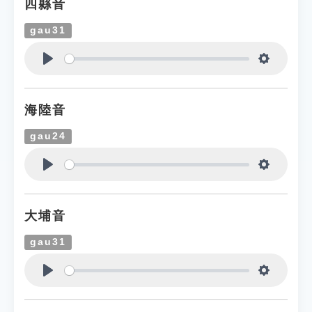
四縣音
gau31
Play
Settings
海陸音
gau24
Play
Settings
大埔音
gau31
Play
Settings