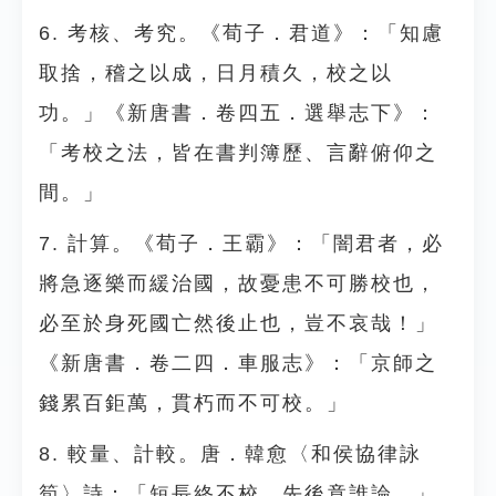
6. 考核、考究。《荀子．君道》：「知慮
取捨，稽之以成，日月積久，校之以
功。」《新唐書．卷四五．選舉志下》：
「考校之法，皆在書判簿歷、言辭俯仰之
間。」
7. 計算。《荀子．王霸》：「闇君者，必
將急逐樂而緩治國，故憂患不可勝校也，
必至於身死國亡然後止也，豈不哀哉！」
《新唐書．卷二四．車服志》：「京師之
錢累百鉅萬，貫朽而不可校。」
8. 較量、計較。唐．韓愈〈和侯協律詠
筍〉詩：「短長終不校，先後竟誰論。」