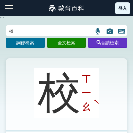
跳
登入
:::
到
主
:::
要
內
語
圖
開
容
注音索引圖示
筆畫索引圖示
部首索引表圖示
言
片
啟
詞條檢索
全文檢索
音讀檢索
搜
搜
鍵
尋
尋
盤
圖
圖
圖
示
示
示
校
ㄒ
ㄧ
網站導覽
ˋ
ㄠ
生字詞彙表
成語故事