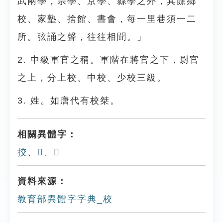
武兩學，宗學、京學、縣學之外，其餘鄉
校、家塾、捨館、書會，每一里巷須一二
所。弦誦之聲，往往相聞。」
2. 中級軍官之稱。軍階在將官之下，尉官
之上，分上校、中校、少校三級。
3. 姓。如唐代有校桀。
相關異體字：
挍
、
𤲽
、𨬛
資料來源：
教育部異體字字典_校