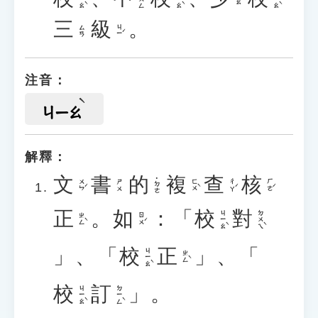
三
級
。
ㄐㄧˊ
ㄙㄢ
注音：
ㄐㄧㄠ
解釋：
文
書
的
複
查
核
˙ㄉㄜ
ㄨㄣˊ
ㄈㄨˋ
ㄔㄚˊ
ㄏㄜˊ
ㄕㄨ
正
。
如
：「
校
對
ㄐㄧㄠˋ
ㄉㄨㄟˋ
ㄓㄥˋ
ㄖㄨˊ
」、「
校
正
」、「
ㄐㄧㄠˋ
ㄓㄥˋ
校
訂
」。
ㄐㄧㄠˋ
ㄉㄧㄥˋ