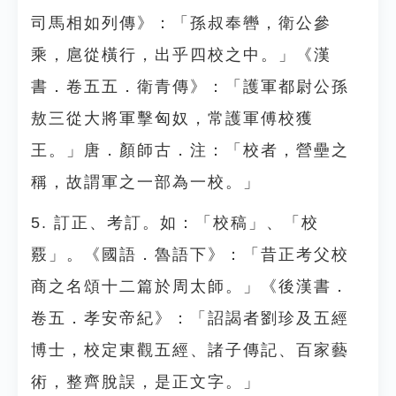
司馬相如列傳》：「孫叔奉轡，衛公參
乘，扈從橫行，出乎四校之中。」《漢
書．卷五五．衛青傳》：「護軍都尉公孫
敖三從大將軍擊匈奴，常護軍傅校獲
王。」唐．顏師古．注：「校者，營壘之
稱，故謂軍之一部為一校。」
5. 訂正、考訂。如：「校稿」、「校
覈」。《國語．魯語下》：「昔正考父校
商之名頌十二篇於周太師。」《後漢書．
卷五．孝安帝紀》：「詔謁者劉珍及五經
博士，校定東觀五經、諸子傳記、百家藝
術，整齊脫誤，是正文字。」