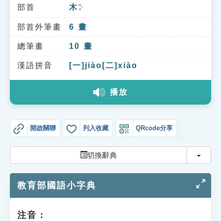
索引選單
部首
木
ㄇㄨˋ
知識索引
部首外筆畫
6
畫
單字索引
總筆畫
10
畫
生命大百科索引
漢語拼音
[一]jiào[二]xiào
播放
遊戲專區
教學應用
開啟關聯
列入收藏
QRcode分享
貓頭鷹博士
切換
切換辭典
教育部國語小字典
注音：