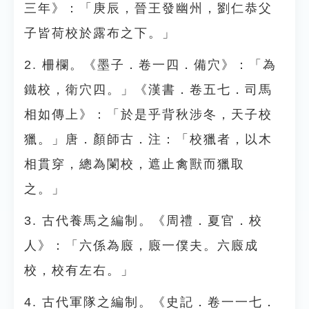
三年》：「庚辰，晉王發幽州，劉仁恭父
子皆荷校於露布之下。」
2. 柵欄。《墨子．卷一四．備穴》：「為
鐵校，衛穴四。」《漢書．卷五七．司馬
相如傳上》：「於是乎背秋涉冬，天子校
獵。」唐．顏師古．注：「校獵者，以木
相貫穿，總為闌校，遮止禽獸而獵取
之。」
3. 古代養馬之編制。《周禮．夏官．校
人》：「六係為廄，廄一僕夫。六廄成
校，校有左右。」
4. 古代軍隊之編制。《史記．卷一一七．