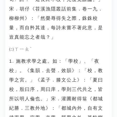
宋．胡仔《苕溪漁隱叢話前集．卷一九．
柳柳州》：「然榮辱得失之際，銖銖校
量，而自矜其達，每詩未嘗不著此意，是
豈真能忘之者哉？」
㈡ㄒㄧㄠˋ
1. 施教求學之處。如：「學校」、「夜
校」。《集韻．去聲．效韻》：「校，教
學之宮。」《孟子．滕文公上》：「夏曰
校，殷曰序，周曰庠，學則三代共之，皆
所以明人倫也。」宋．灌圃耐得翁《都城
紀勝．三教外地》：「都城內外，自有文