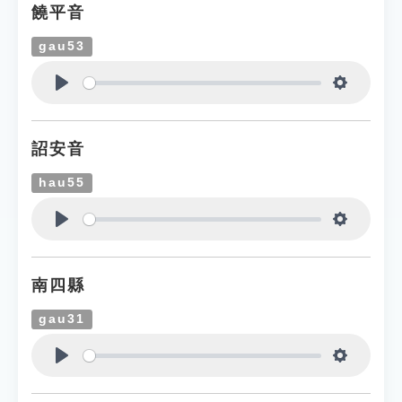
饒平音
gau53
Play
Settings
詔安音
hau55
Play
Settings
南四縣
gau31
Play
Settings