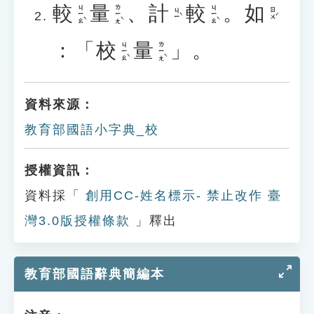
較
量
、
計
較
。
如
ㄐㄧㄠˋ
ㄌㄧㄤˋ
ㄐㄧㄠˋ
ㄐㄧˋ
ㄖㄨˊ
：「
校
量
」。
ㄐㄧㄠˋ
ㄌㄧㄤˋ
資料來源：
教育部國語小字典_校
授權資訊：
資料採「
創用CC-姓名標示- 禁止改作 臺
灣3.0版授權條款
」釋出
教育部國語辭典簡編本