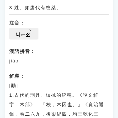
3.姓。如唐代有校桀。
注音：
ㄐㄧㄠ
漢語拼音：
jiào
解釋：
[動]
1.古代的刑具。枷械的統稱。《說文解
字．木部》：「校，木囚也。」《資治通
鑑．卷二六九．後梁紀四．均王乾化三