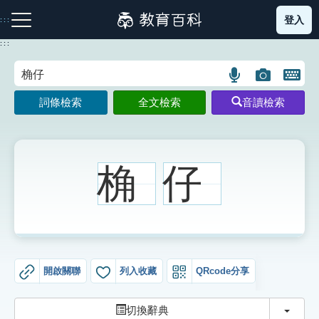
跳
登入
:::
到
主
:::
要
內
語
圖
開
容
注音索引圖示
筆畫索引圖示
部首索引表圖示
言
片
啟
詞條檢索
全文檢索
音讀檢索
搜
搜
鍵
尋
尋
盤
圖
圖
圖
示
示
示
桷
仔
網站導覽
生字詞彙表
開啟關聯
列入收藏
QRcode分享
成語故事
切換
切換辭典