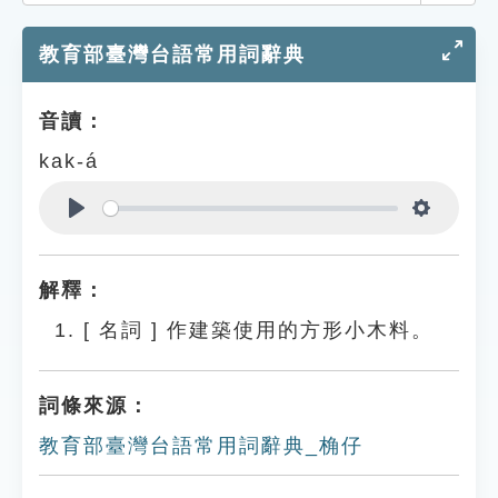
索引選單
教育部臺灣台語常用詞辭典
知識索引
單字索引
音讀：
生命大百科索引
kak-á
遊戲專區
Play
Settings
教學應用
解釋：
貓頭鷹博士
[
名詞
]
作建築使用的方形小木料。
詞條來源：
教育部臺灣台語常用詞辭典_桷仔