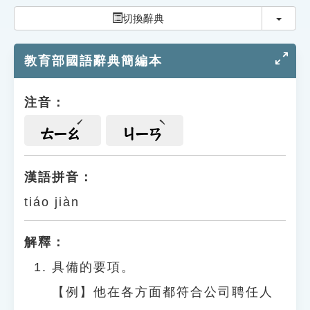
索引選單
切換
切換辭典
知識索引
教育部國語辭典簡編本
單字索引
生命大百科索引
注音：
遊戲專區
ㄊㄧㄠ
ㄐㄧㄢ
教學應用
漢語拼音：
tiáo jiàn
貓頭鷹博士
解釋：
具備的要項。
【例】他在各方面都符合公司聘任人