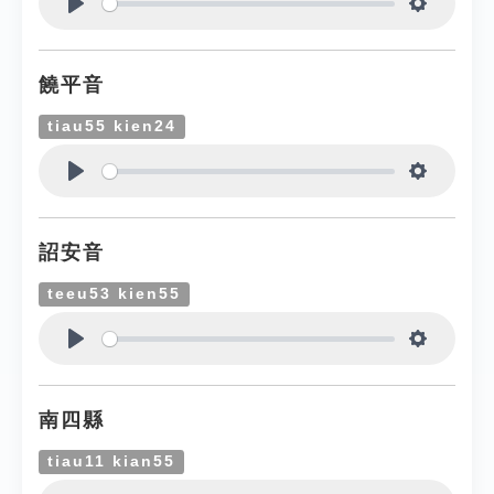
Play
Settings
饒平音
tiau55 kien24
Play
Settings
詔安音
teeu53 kien55
Play
Settings
南四縣
tiau11 kian55