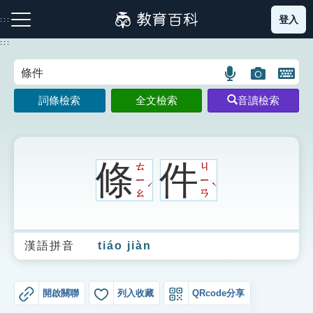
跳
登入
:::
到
主
:::
要
內
語
圖
開
容
注音索引圖示
筆畫索引圖示
部首索引表圖示
言
片
啟
詞條檢索
全文檢索
音讀檢索
搜
搜
鍵
尋
尋
盤
圖
圖
圖
示
示
示
條
件
ㄊ
ㄐ
ㄧ
ㄧ
ˊ
ˋ
ㄠ
ㄢ
網站導覽
漢語拼音
tiáo jiàn
生字詞彙表
成語故事
開啟關聯
列入收藏
QRcode分享