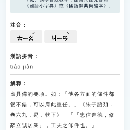
（職）的學習或教學，建議您優先使用
《國語小字典》或《國語辭典簡編本》。
注音：
ㄊㄧㄠ
ㄐㄧㄢ
漢語拼音：
tiáo jiàn
解釋：
應具備的要項。如：「他各方面的條件都
很不錯，可以肩此重任。」《朱子語類．
卷六九．易．乾下》：「『忠信進德，修
辭立誠居業』，工夫之條件也。」