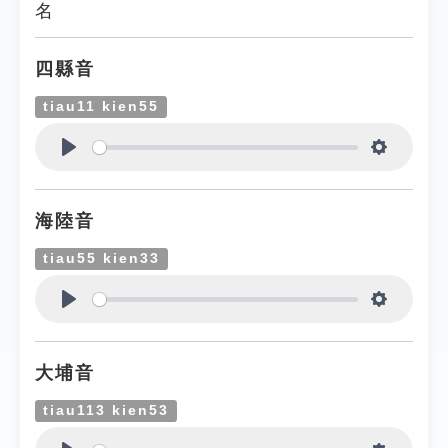
名
四縣音
tiau11 kien55
Play
Settings
海陸音
tiau55 kien33
Play
Settings
大埔音
tiau113 kien53