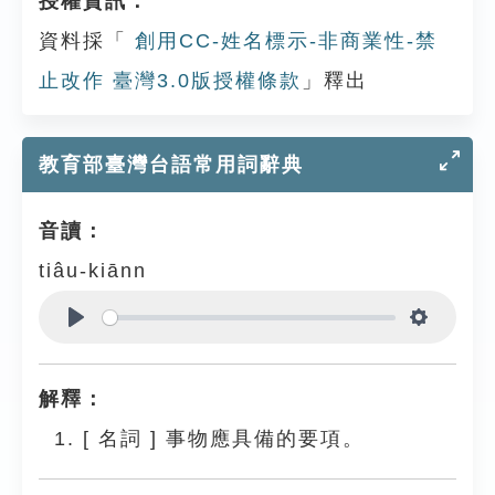
授權資訊：
資料採「
創用CC-姓名標示-非商業性-禁
止改作 臺灣3.0版授權條款
」釋出
教育部臺灣台語常用詞辭典
音讀：
tiâu-kiānn
Play
Settings
解釋：
[
名詞
]
事物應具備的要項。