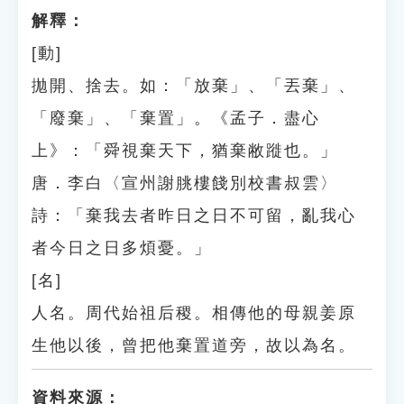
解釋：
[動]
拋開、捨去。如：「放棄」、「丟棄」、
「廢棄」、「棄置」。《孟子．盡心
上》：「舜視棄天下，猶棄敝蹝也。」
唐．李白〈宣州謝朓樓餞別校書叔雲〉
詩：「棄我去者昨日之日不可留，亂我心
者今日之日多煩憂。」
[名]
人名。周代始祖后稷。相傳他的母親姜原
生他以後，曾把他棄置道旁，故以為名。
資料來源：