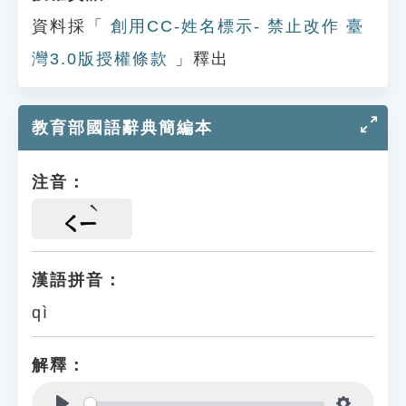
資料採「
創用CC-姓名標示- 禁止改作 臺
灣3.0版授權條款
」釋出
教育部國語辭典簡編本
注音：
ㄑㄧ
漢語拼音：
qì
解釋：