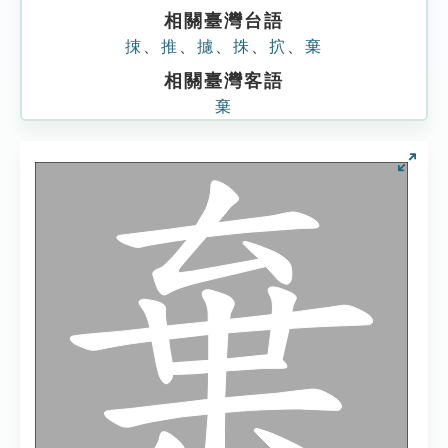
相關臺灣台語
捒
、
推
、
攄
、
㧣
、
㧒
、
棄
相關臺灣客語
棄