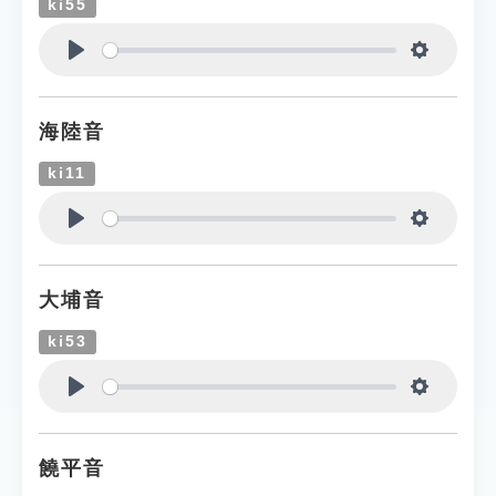
ki55
Play
Settings
海陸音
ki11
Play
Settings
大埔音
ki53
Play
Settings
饒平音