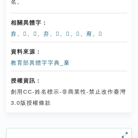
名。
相關異體字：
弆
、
𠆉
、
𠔚
、
弃
、
𢍞
、
𨓋
、
𠬇
、
甭
、
𣓪
資料來源：
教育部異體字字典_棄
授權資訊：
創用CC-姓名標示-非商業性-禁止改作臺灣
3.0版授權條款