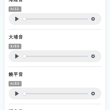
hi11
Play
Settings
大埔音
ki53
Play
Settings
饒平音
hi53
Play
Settings