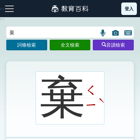
跳
登入
:::
到
主
:::
要
內
語
圖
開
容
注音索引圖示
筆畫索引圖示
部首索引表圖示
言
片
啟
詞條檢索
全文檢索
音讀檢索
搜
搜
鍵
尋
尋
盤
圖
圖
圖
示
示
示
棄
ㄑ
網站導覽
ˋ
ㄧ
生字詞彙表
成語故事