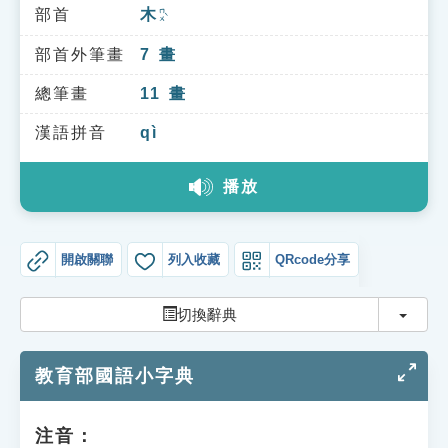
索引選單
部首
木
ㄇㄨˋ
知識索引
部首外筆畫
7
畫
單字索引
總筆畫
11
畫
生命大百科索引
漢語拼音
qì
播放
遊戲專區
教學應用
開啟關聯
列入收藏
QRcode分享
貓頭鷹博士
切換
切換辭典
教育部國語小字典
注音：