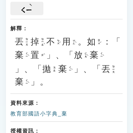
ㄑㄧ
解釋：
丟
掉
不
用
。
如
：「
ㄉㄧㄠˋ
ㄉㄧㄡ
ㄅㄨˊ
ㄩㄥˋ
ㄖㄨˊ
棄
置
」、「
放
棄
ㄑㄧˋ
ㄈㄤˋ
ㄑㄧˋ
ㄓˋ
」、「
拋
棄
」、「
丟
ㄉㄧㄡ
ㄑㄧˋ
ㄆㄠ
棄
」。
ㄑㄧˋ
資料來源：
教育部國語小字典_棄
授權資訊：