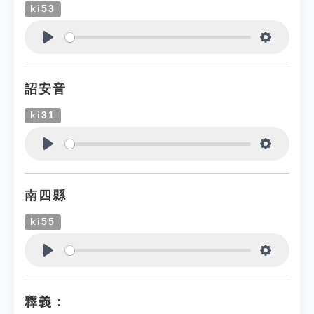
ki53
Play
Settings
詔安音
ki31
Play
Settings
南四縣
ki55
Play
Settings
釋義：