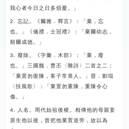
我心者今日之日多煩憂。」
2. 忘記。《爾雅．釋言》：「棄，忘
也。」《儀禮．士冠禮》：「棄爾幼志，
順爾成德。」
3. 廢除。《字彙．木部》：「棄，廢
也。」三國魏．曹丕〈雜詩〉二首之二：
「棄置勿復陳，客子常畏人。」晉．劉琨
〈扶風歌〉：「棄置勿重陳，重陳令心
傷。」
4. 人名。周代始祖後稷。相傳他的母親姜
原生他以後，曾把他棄置道旁，故以為