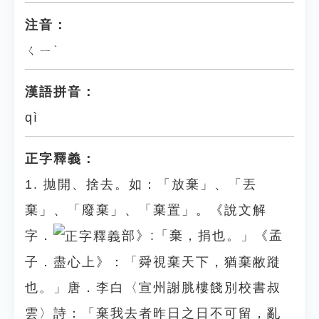
注音：
ㄑㄧˋ
漢語拼音：
qì
正字釋義：
1. 拋開、捨去。如：「放棄」、「丟
棄」、「廢棄」、「棄置」。《說文解
字．
部》:「棄，捐也。」《孟
子．盡心上》：「舜視棄天下，猶棄敝蹝
也。」唐．李白〈宣州謝脁樓餞別校書叔
雲〉詩：「棄我去者昨日之日不可留，亂