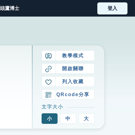
頭鷹博士
登入
教學模式
開啟關聯
列入收藏
QRcode分享
文字大小
小
中
大