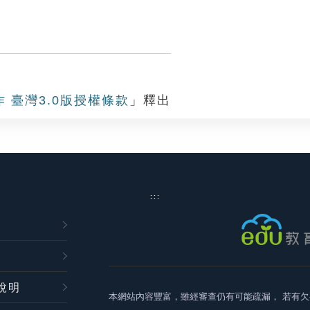
作 臺灣3.0版授權條款
」釋出
:::
說明
本網站內容豐富，雖經審查仍有可能疏漏，
若有欠