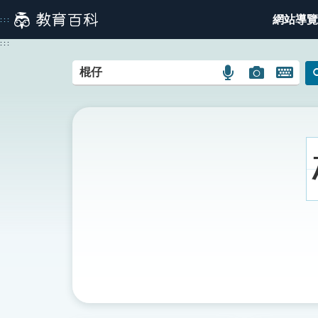
跳
網站導覽
:::
到
主
:::
要
內
語
圖
開
容
言
片
啟
搜
搜
鍵
尋
尋
盤
圖
圖
圖
示
示
示