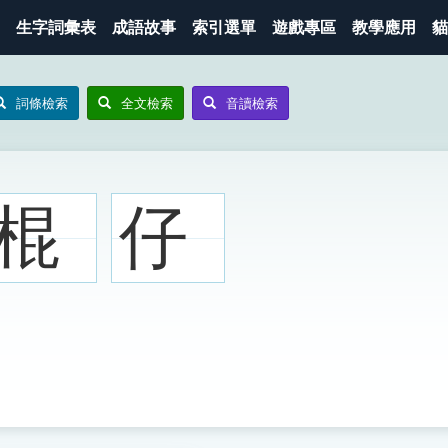
生字詞彙表
成語故事
索引選單
遊戲專區
教學應用
貓
詞條檢索
全文檢索
音讀檢索
棍
仔