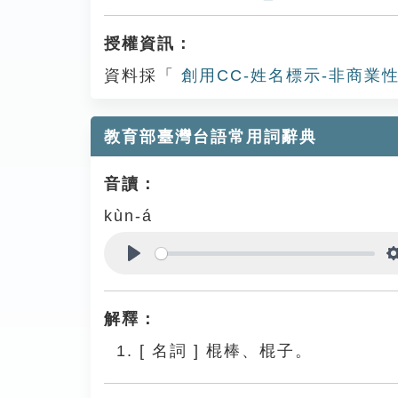
授權資訊：
資料採「
創用CC-姓名標示-非商業性
教育部臺灣台語常用詞辭典
音讀：
kùn-á
Play
解釋：
[
名詞
]
棍棒、棍子。