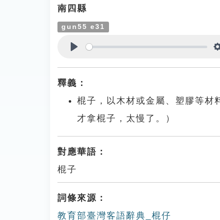
南四縣
gun55 e31
Play
釋義：
棍子，以木材或金屬、塑膠等材
才拿棍子，太慢了。）
對應華語：
棍子
詞條來源：
教育部臺灣客語辭典_棍仔