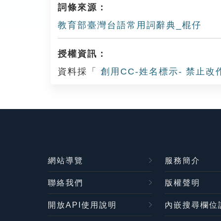
詞條來源：
教育部臺灣台語常用詞辭典_棍仔
授權資訊：
資料採「
創用CC-姓名標示- 禁止改
網站導覽
服務簡介
聯絡我們
版權聲明
開放API使用說明
內嵌搜尋欄位