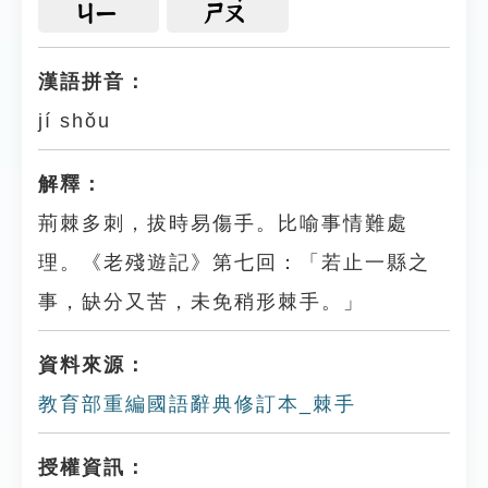
ㄐㄧ
ㄕㄡ
漢語拼音：
jí shǒu
解釋：
荊棘多刺，拔時易傷手。比喻事情難處
理。《老殘遊記》第七回：「若止一縣之
事，缺分又苦，未免稍形棘手。」
資料來源：
教育部重編國語辭典修訂本_棘手
授權資訊：