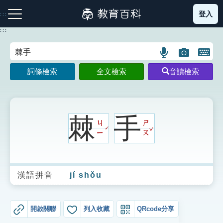
跳
登入
:::
到
主
:::
要
內
語
圖
開
容
注音索引圖示
筆畫索引圖示
部首索引表圖示
言
片
啟
詞條檢索
全文檢索
音讀檢索
搜
搜
鍵
尋
尋
盤
圖
圖
圖
示
示
示
棘
手
ㄐ
ㄕ
ˇ
ˊ
ㄧ
ㄡ
網站導覽
漢語拼音
jí shǒu
生字詞彙表
成語故事
開啟關聯
列入收藏
QRcode分享