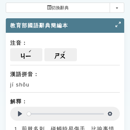
索引選單
切換
切換辭典
知識索引
教育部國語辭典簡編本
單字索引
生命大百科索引
注音：
遊戲專區
ㄐㄧ
ㄕㄡ
教學應用
漢語拼音：
jí shǒu
貓頭鷹博士
解釋：
Play
Settings
荊棘多刺，碰觸時易傷手。比喻事情