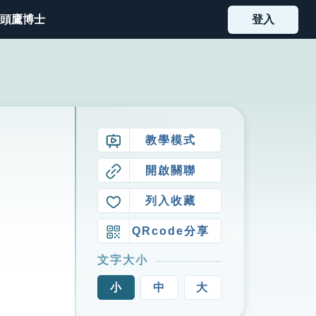
頭鷹博士
登入
教學模式
開啟關聯
列入收藏
QRcode分享
文字大小
小
中
大