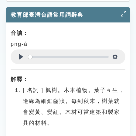
索引選單
教育部臺灣台語常用詞辭典
知識索引
單字索引
音讀：
生命大百科索引
png-á
遊戲專區
Play
Settings
教學應用
解釋：
貓頭鷹博士
[
名詞
]
楓樹。木本植物。葉子互生，
邊緣為細鋸齒狀。每到秋末，樹葉就
會變黃、變紅。木材可當建築和製家
具的材料。