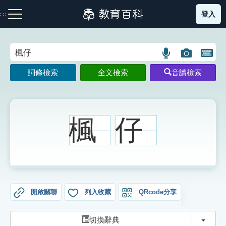
跳
登入
:::
到
主
:::
要
內
語
圖
開
容
注音索引圖示
筆畫索引圖示
部首索引表圖示
言
片
啟
詞條檢索
全文檢索
音讀檢索
搜
搜
鍵
尋
尋
盤
圖
圖
圖
示
示
示
楓
仔
網站導覽
生字詞彙表
開啟關聯
列入收藏
QRcode分享
成語故事
切換
切換辭典