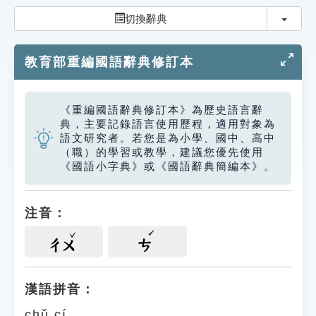
索引選單
切換
切換辭典
知識索引
教育部重編國語辭典修訂本
單字索引
生命大百科索引
《重編國語辭典修訂本》為歷史語言辭
典，主要記錄語言使用歷程，適用對象為
遊戲專區
語文研究者。若您是為小學、國中、高中
（職）的學習或教學，建議您優先使用
《國語小字典》或《國語辭典簡編本》。
教學應用
貓頭鷹博士
注音：
ㄔㄨ
ㄘ
漢語拼音：
chǔ cí