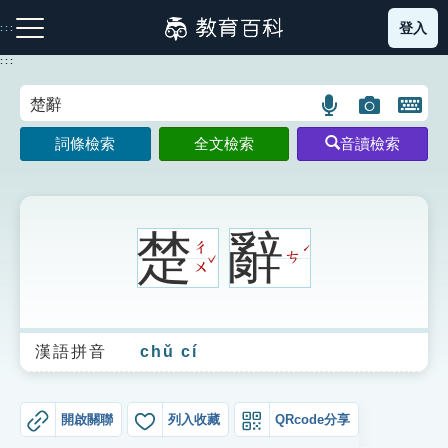
跳
登入
:::
到
主
:::
要
內
語
圖
開
容
注音索引圖示
筆畫索引圖示
部首索引表圖示
言
片
啟
詞條檢索
全文檢索
音讀檢索
搜
搜
鍵
尋
尋
盤
圖
圖
圖
示
示
示
楚
辭
ㄔ
ˊ
ˇ
ㄘ
ㄨ
網站導覽
漢語拼音
chǔ cí
生字詞彙表
成語故事
開啟關聯
列入收藏
QRcode分享