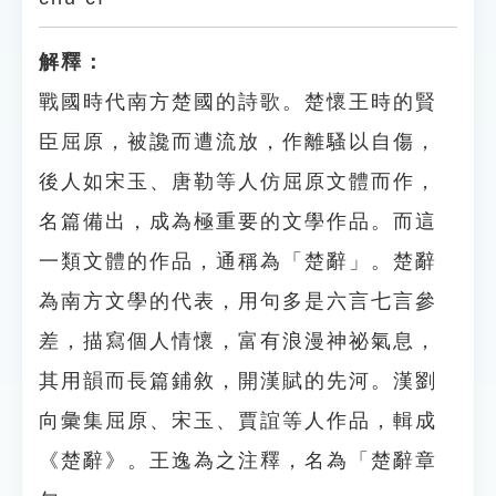
解釋：
戰國時代南方楚國的詩歌。楚懷王時的賢
臣屈原，被讒而遭流放，作離騷以自傷，
後人如宋玉、唐勒等人仿屈原文體而作，
名篇備出，成為極重要的文學作品。而這
一類文體的作品，通稱為「楚辭」。楚辭
為南方文學的代表，用句多是六言七言參
差，描寫個人情懷，富有浪漫神祕氣息，
其用韻而長篇鋪敘，開漢賦的先河。漢劉
向彙集屈原、宋玉、賈誼等人作品，輯成
《楚辭》。王逸為之注釋，名為「楚辭章