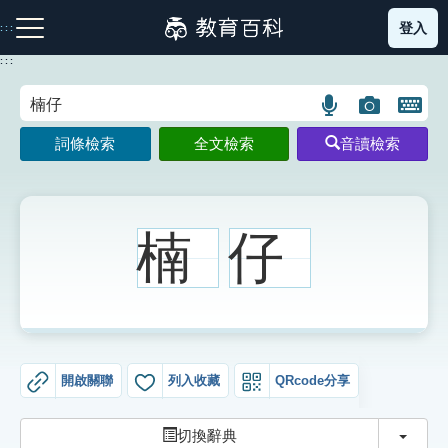
跳
登入
:::
到
主
:::
要
內
語
圖
開
容
注音索引圖示
筆畫索引圖示
部首索引表圖示
言
片
啟
詞條檢索
全文檢索
音讀檢索
搜
搜
鍵
尋
尋
盤
圖
圖
圖
示
示
示
楠
仔
網站導覽
生字詞彙表
開啟關聯
列入收藏
QRcode分享
成語故事
切換
切換辭典