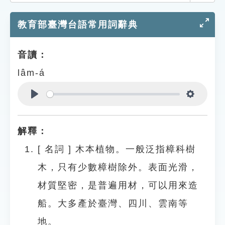
索引選單
教育部臺灣台語常用詞辭典
知識索引
單字索引
音讀：
生命大百科索引
lâm-á
遊戲專區
Play
Settings
教學應用
解釋：
貓頭鷹博士
[
名詞
]
木本植物。一般泛指樟科樹
木，只有少數樟樹除外。表面光滑，
材質堅密，是普遍用材，可以用來造
船。大多產於臺灣、四川、雲南等
地。