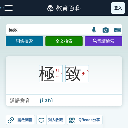
跳
登入
:::
到
主
:::
要
內
語
圖
開
容
注音索引圖示
筆畫索引圖示
部首索引表圖示
言
片
啟
詞條檢索
全文檢索
音讀檢索
搜
搜
鍵
尋
尋
盤
圖
圖
圖
示
示
示
極
致
ㄐ
ˋ
ㄓ
ˊ
ㄧ
網站導覽
漢語拼音
jí zhì
生字詞彙表
成語故事
開啟關聯
列入收藏
QRcode分享