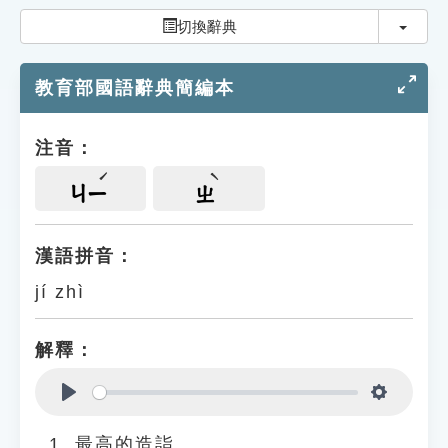
索引選單
切換
切換辭典
知識索引
教育部國語辭典簡編本
單字索引
生命大百科索引
注音：
遊戲專區
ㄐㄧ
ㄓ
教學應用
漢語拼音：
jí zhì
貓頭鷹博士
解釋：
Play
Settings
最高的造詣。