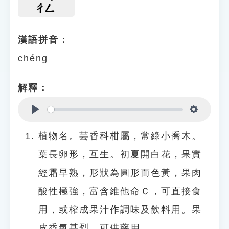
ㄔㄥ
漢語拼音：
chéng
解釋：
Play
Settings
植物名。芸香科柑屬，常綠小喬木。
葉長卵形，互生。初夏開白花，果實
經霜早熟，形狀為圓形而色黃，果肉
酸性極強，富含維他命Ｃ，可直接食
用，或榨成果汁作調味及飲料用。果
皮香氣甚烈，可供藥用。