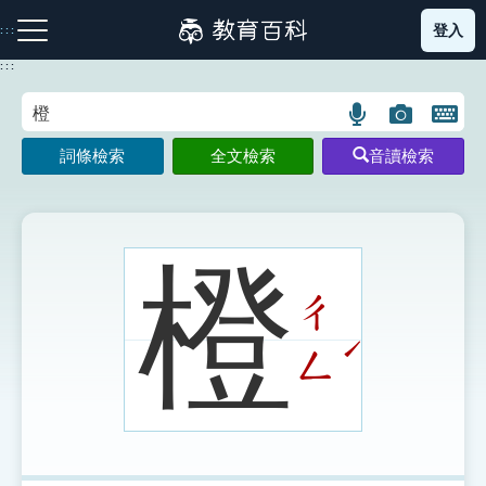
跳
登入
:::
到
主
:::
要
內
語
圖
開
容
注音索引圖示
筆畫索引圖示
部首索引表圖示
言
片
啟
詞條檢索
全文檢索
音讀檢索
搜
搜
鍵
尋
尋
盤
圖
圖
圖
示
示
示
橙
ㄔ
網站導覽
ˊ
ㄥ
生字詞彙表
成語故事