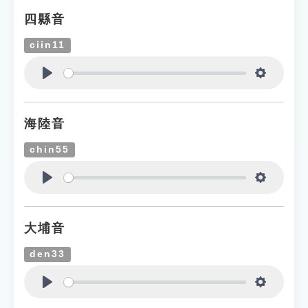
四縣音
ciin11
Play
Settings
海陸音
chin55
Play
Settings
大埔音
den33
Play
Settings