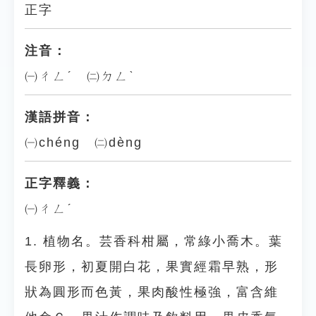
正字
注音：
㈠ㄔㄥˊ ㈡ㄉㄥˋ
漢語拼音：
㈠chéng ㈡dèng
正字釋義：
㈠ㄔㄥˊ
1. 植物名。芸香科柑屬，常綠小喬木。葉
長卵形，初夏開白花，果實經霜早熟，形
狀為圓形而色黃，果肉酸性極強，富含維