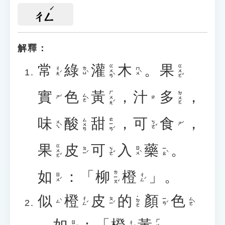
ㄔㄥ
解釋：
常
綠
灌
木
。
果
ㄍㄨㄢˋ
ㄍㄨㄛˇ
ㄔㄤˊ
ㄌㄩˋ
ㄇㄨˋ
實
色
黃
，
汁
多
，
ㄏㄨㄤˊ
ㄉㄨㄛ
ㄙㄜˋ
ㄕˊ
ㄓ
味
酸
甜
，
可
食
，
ㄊㄧㄢˊ
ㄙㄨㄢ
ㄨㄟˋ
ㄎㄜˇ
ㄕˊ
果
皮
可
入
藥
。
ㄍㄨㄛˇ
ㄆㄧˊ
ㄎㄜˇ
ㄖㄨˋ
ㄧㄠˋ
如
：「
柳
橙
」。
ㄌㄧㄡˇ
ㄖㄨˊ
ㄔㄥˊ
似
橙
皮
的
顏
色
˙ㄉㄜ
ㄔㄥˊ
ㄆㄧˊ
ㄧㄢˊ
ㄙㄜˋ
ㄙˋ
。
如
：「
橙
黃