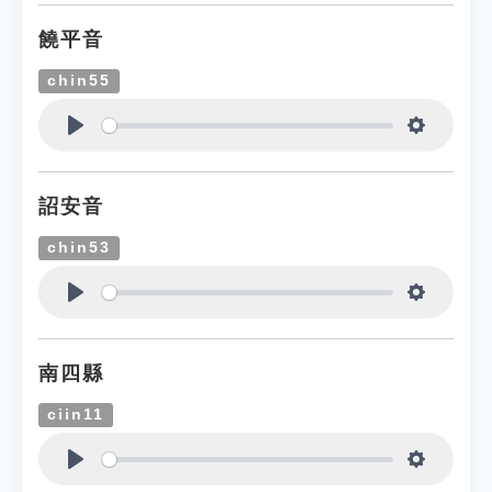
饒平音
chin55
Play
Settings
詔安音
chin53
Play
Settings
南四縣
ciin11
Play
Settings