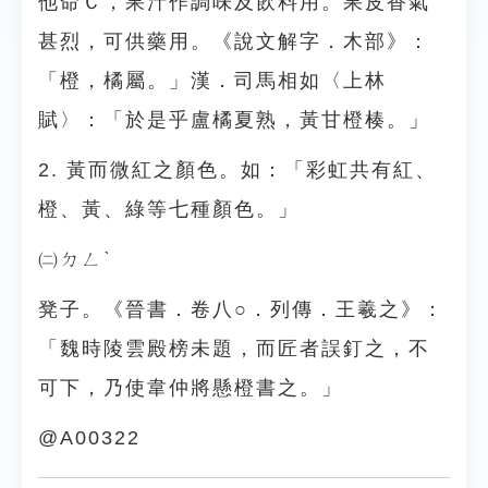
他命Ｃ，果汁作調味及飲料用。果皮香氣
甚烈，可供藥用。《說文解字．木部》：
「橙，橘屬。」漢．司馬相如〈上林
賦〉：「於是乎盧橘夏熟，黃甘橙楱。」
2. 黃而微紅之顏色。如：「彩虹共有紅、
橙、黃、綠等七種顏色。」
㈡ㄉㄥˋ
凳子。《晉書．卷八○．列傳．王羲之》：
「魏時陵雲殿榜未題，而匠者誤釘之，不
可下，乃使韋仲將懸橙書之。」
@A00322