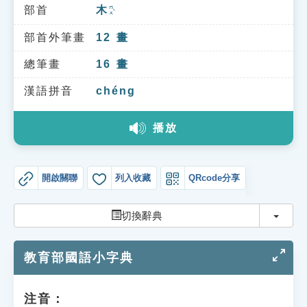
索引選單
部首
木
ㄇㄨˋ
知識索引
部首外筆畫
12
畫
單字索引
總筆畫
16
畫
生命大百科索引
漢語拼音
chéng
播放
遊戲專區
教學應用
開啟關聯
列入收藏
QRcode分享
貓頭鷹博士
切換
切換辭典
教育部國語小字典
注音：