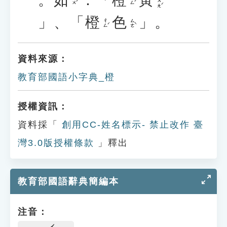
ㄏㄨㄤˊ
ㄖㄨˊ
ㄔㄥˊ
」、「
橙
色
」。
ㄔㄥˊ
ㄙㄜˋ
資料來源：
教育部國語小字典_橙
授權資訊：
資料採「
創用CC-姓名標示- 禁止改作 臺
灣3.0版授權條款
」釋出
教育部國語辭典簡編本
注音：