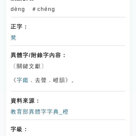
dèng ＃chéng
正字：
凳
異體字/附錄字內容：
〔關鍵文獻〕
《
字鑑
．去聲．嶝韻》。
資料來源：
教育部異體字字典_橙
字級：