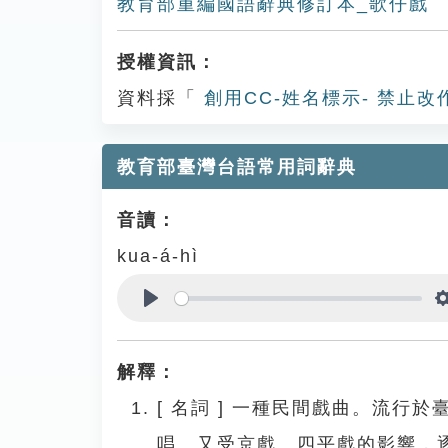
教育部重編國語辭典修訂本_歌仔戲
授權資訊：
資料採「
創用CC-姓名標示- 禁止改
教育部臺灣台語常用詞辭典
音讀：
kua-á-hì
Play
解釋：
[
名詞
]
一種民間戲曲。流行於
唱。又受京戲、四平戲的影響，