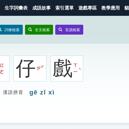
生字詞彙表
成語故事
索引選單
遊戲專區
教學應用
貓
詞條檢索
全文檢索
音讀檢索
仔
戲
ㄍ
ㄒ
ˇ
ㄗ
ˋ
ㄜ
ㄧ
gē zǐ xì
漢語拼音