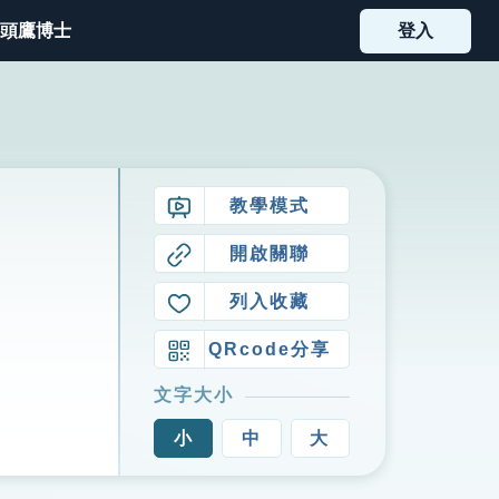
頭鷹博士
登入
教學模式
開啟關聯
列入收藏
QRcode分享
文字大小
小
中
大