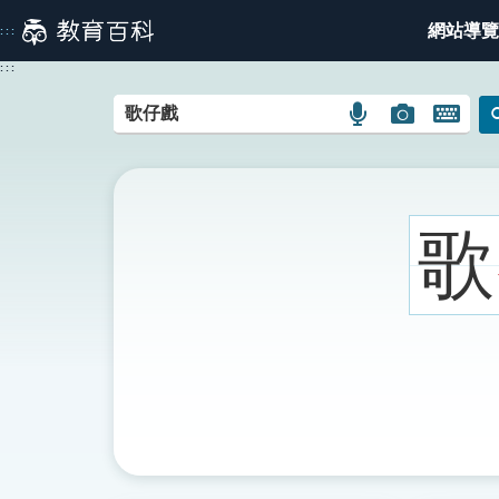
跳
網站導覽
:::
到
主
:::
要
內
語
圖
開
容
言
片
啟
搜
搜
鍵
尋
尋
盤
圖
圖
圖
歌
示
示
示