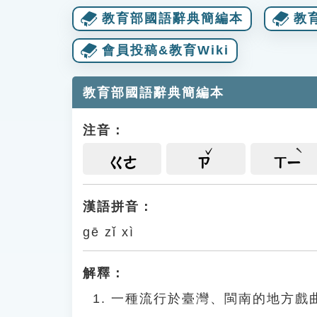
教育部國語辭典簡編本
教
會員投稿&教育Wiki
教育部國語辭典簡編本
注音：
ㄍㄜ
ㄗ
ㄒㄧ
漢語拼音：
gē zǐ xì
解釋：
一種流行於臺灣、閩南的地方戲