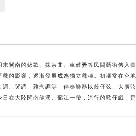
明末閩南的錦歌、採茶曲、車鼓弄等民間藝術傳入
平戲的影響，逐漸發展成為獨立戲種。初期常在空
大調、哭調、雜念調等。伴奏樂器以殼仔弦、大廣
今日在大陸閩南龍溪、薌江一帶，流行的歌仔戲，