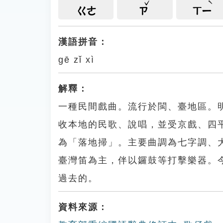
ㄍㄜ
ㄗ
ㄒㄧ
漢語拼音：
gē zǐ xì
解釋：
一種民間戲曲。流行於閩、臺地區。
收本地的民歌、說唱，並受京戲、四
為「落地掃」。主要曲調為七字調、
臺灣笛為主，伴以鑼鼓等打擊樂器。
過去的。
資料來源：