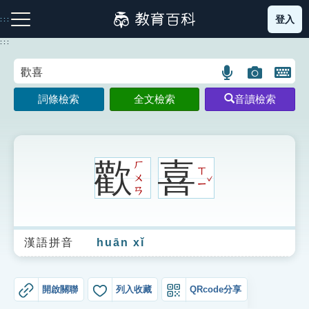
跳
登入
:::
到
主
:::
要
內
語
圖
開
容
注音索引圖示
筆畫索引圖示
部首索引表圖示
言
片
啟
詞條檢索
全文檢索
音讀檢索
搜
搜
鍵
尋
尋
盤
圖
圖
圖
示
示
示
歡
喜
ㄏ
ㄒ
ˇ
ㄨ
ㄧ
ㄢ
網站導覽
漢語拼音
huān xǐ
生字詞彙表
成語故事
開啟關聯
列入收藏
QRcode分享