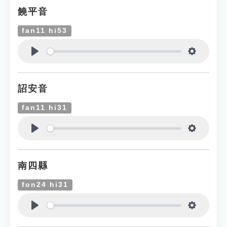
饒平音
fan11 hi53
Play
Settings
詔安音
fan11 hi31
Play
Settings
南四縣
fon24 hi31
Play
Settings