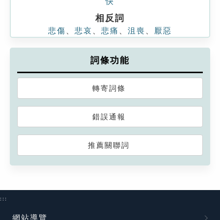
快
相反詞
悲傷
、
悲哀
、
悲痛
、
沮喪
、
厭惡
詞條功能
轉寄詞條
錯誤通報
推薦關聯詞
:::
網站導覽