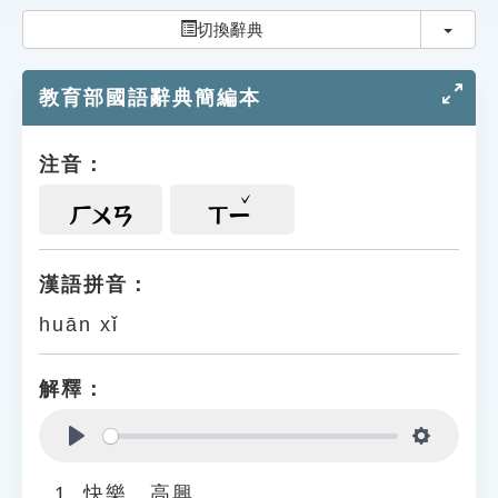
索引選單
切換
切換辭典
知識索引
教育部國語辭典簡編本
單字索引
生命大百科索引
注音：
遊戲專區
ㄏㄨㄢ
ㄒㄧ
教學應用
漢語拼音：
huān xǐ
貓頭鷹博士
解釋：
Play
Settings
快樂、高興。