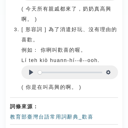
Play
Settings
( 今天所有親戚都來了，奶奶真高興
啊。 )
[
形容詞
]
為了消遣好玩、沒有理由的
喜歡。
例如：
你咧叫歡喜的喔。
Lí teh kiò huann-hí--ê--ooh.
Play
Settings
( 你是在叫高興的啊。 )
詞條來源：
教育部臺灣台語常用詞辭典_歡喜