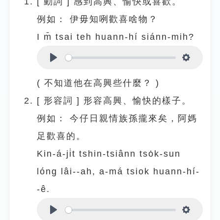
[
動詞
]
感到高興、愉快或喜歡。
例如：
伊毋知咧歡喜啥物？
I m̄ tsai teh huann-hí siánn-mih?
Play
Settings
( 不知道他在高興些什麼？ )
[
形容詞
]
形容高興、愉快的樣子。
例如：
今仔日親情族孫攏來矣，阿媽
足歡喜的。
Kin-á-ji̍t tshin-tsiânn tso̍k-sun
lóng lâi--ah, a-má tsiok huann-hí-
-ê.