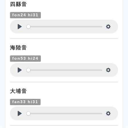
四縣音
fon24 hi31
Play
Settings
海陸音
fon53 hi24
Play
Settings
大埔音
fan33 hi31
Play
Settings