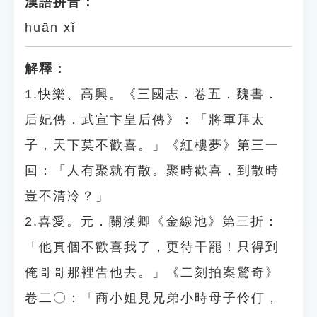
漢語拼音：
huān xǐ
解釋：
1.快樂、高興。《三國志．卷五．魏書．
后妃傳．武宣卞皇后傳》：「將軍拜太
子，天下莫不歡喜。」《紅樓夢》第三一
回：「人有聚就有散。聚時歡喜，到散時
豈不清冷？」
2.喜愛。元．關漢卿《金線池》第三折：
「他真個不歡喜我了，更待干罷！只得到
俺哥哥那裡告他去。」《二刻拍案驚奇》
卷二〇：「商小姐見兄弟小時母子伶仃，