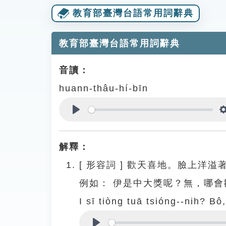
教育部臺灣台語常用詞辭典
教育部臺灣台語常用詞辭典
音讀：
huann-thâu-hí-bīn
Play
解釋：
[
形容詞
]
歡天喜地。臉上洋溢
例如：
伊是中大獎呢？無，哪會
I sī tiòng tuā tsióng--nih? Bô