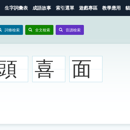
生字詞彙表
成語故事
索引選單
遊戲專區
教學應用
貓
詞條檢索
全文檢索
音讀檢索
頭
喜
面