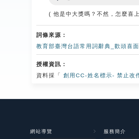
Play
( 他是中大獎嗎？不然，怎麼喜上
詞條來源：
教育部臺灣台語常用詞辭典_歡頭喜
授權資訊：
資料採「
創用CC-姓名標示- 禁止改
網站導覽
服務簡介