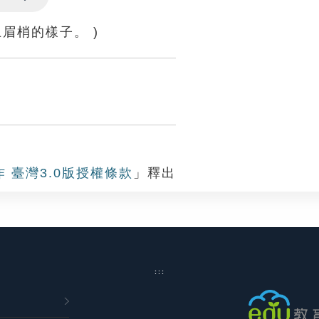
Settings
眉梢的樣子。 )
面
作 臺灣3.0版授權條款
」釋出
:::