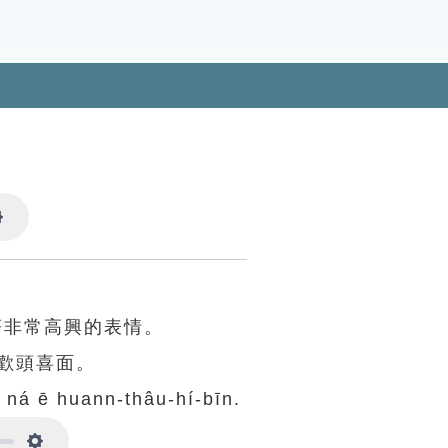
Settings
著非常高興的表情。
歡頭喜面。
, ná ē huann-thâu-hí-bīn.