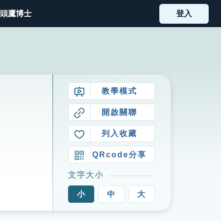
頭鷹博士
登入
教學模式
開啟關聯
列入收藏
QRcode分享
文字大小
小
中
大