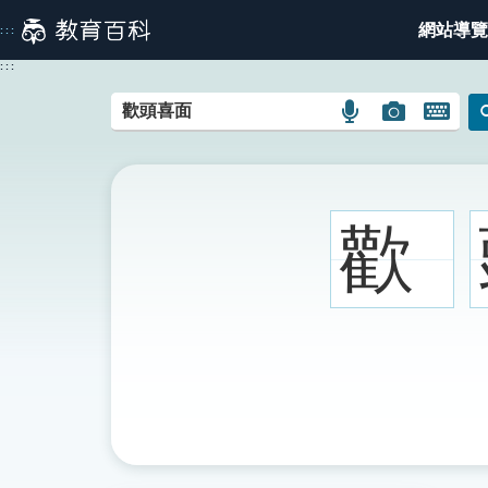
跳
網站導覽
:::
到
主
:::
要
內
語
圖
開
容
言
片
啟
搜
搜
鍵
尋
尋
盤
圖
圖
圖
歡
示
示
示