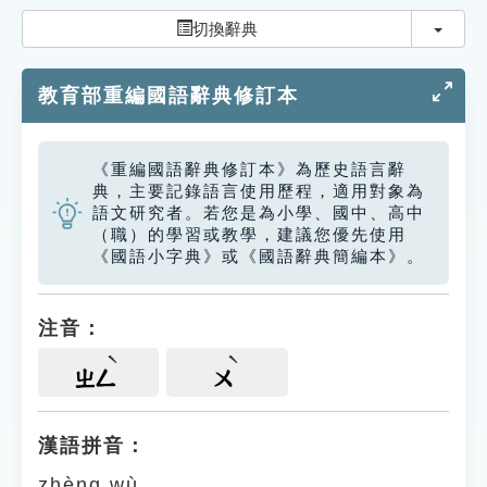
索引選單
切換
切換辭典
知識索引
教育部重編國語辭典修訂本
單字索引
生命大百科索引
《重編國語辭典修訂本》為歷史語言辭
典，主要記錄語言使用歷程，適用對象為
遊戲專區
語文研究者。若您是為小學、國中、高中
（職）的學習或教學，建議您優先使用
《國語小字典》或《國語辭典簡編本》。
教學應用
貓頭鷹博士
注音：
ㄓㄥ
ㄨ
漢語拼音：
zhèng wù