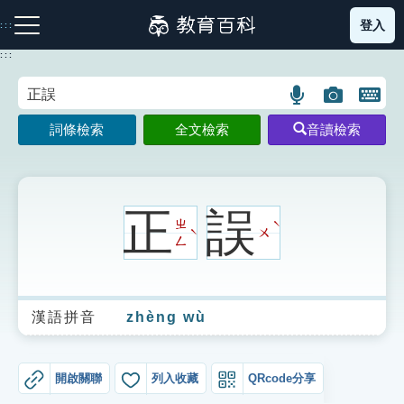
跳
登入
:::
到
主
:::
要
內
語
圖
開
容
注音索引圖示
筆畫索引圖示
部首索引表圖示
言
片
啟
詞條檢索
全文檢索
音讀檢索
搜
搜
鍵
尋
尋
盤
圖
圖
圖
示
示
示
正
誤
ㄓ
ˋ
ㄨ
ˋ
ㄥ
網站導覽
漢語拼音
zhèng wù
生字詞彙表
成語故事
開啟關聯
列入收藏
QRcode分享