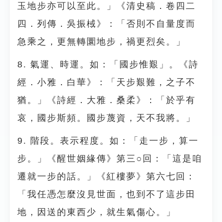
玉地步亦可以至此。」《清史稿．卷四二
四．列傳．吳振棫》：「否則不自量度而
急乘之，更無轉圜地步，禍更烈矣。」
8. 氣運、時運。如：「國步惟艱」。《詩
經．小雅．白華》：「天步艱難，之子不
猶。」《詩經．大雅．桑柔》：「於乎有
哀，國步斯頻。國步蔑資，天不我將。」
9. 階段。表示程度。如：「走一步，算一
步。」《醒世姻緣傳》第三○回：「這是咱
遷就一步的話。」《紅樓夢》第六七回：
「我任憑怎麼沒見世面，也到不了這步田
地，因送的東西少，就生氣傷心。」