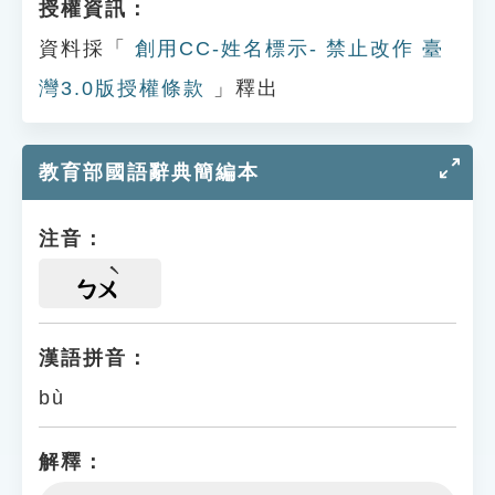
授權資訊：
資料採「
創用CC-姓名標示- 禁止改作 臺
灣3.0版授權條款
」釋出
教育部國語辭典簡編本
注音：
ㄅㄨ
漢語拼音：
bù
解釋：