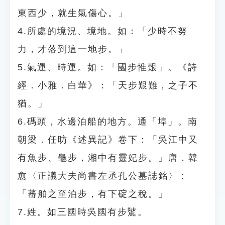
東西少，就生氣傷心。」
4.所處的境況、境地。如：「少時不努
力，才落到這一地步。」
5.氣運、時運。如：「國步惟艱」。《詩
經．小雅．白華》：「天步艱難，之子不
猶。」
6.碼頭，水邊泊船的地方。通「埠」。南
朝梁．任昉《述異記》卷下：「吳江中又
有魚步、龜步，湘中有靈妃步。」唐．韓
愈〈正議大夫尚書左丞孔公墓誌銘〉：
「蕃舶之至泊步，有下碇之稅。」
7.姓。如三國時吳國有步騭。