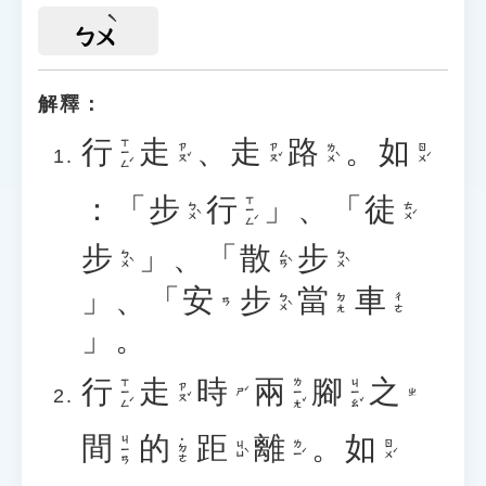
ㄅㄨ
解釋：
行
走
、
走
路
。
如
ㄒㄧㄥˊ
ㄗㄡˇ
ㄗㄡˇ
ㄌㄨˋ
ㄖㄨˊ
：「
步
行
」、「
徒
ㄒㄧㄥˊ
ㄅㄨˋ
ㄊㄨˊ
步
」、「
散
步
ㄅㄨˋ
ㄙㄢˋ
ㄅㄨˋ
」、「
安
步
當
車
ㄅㄨˋ
ㄉㄤ
ㄔㄜ
ㄢ
」。
行
走
時
兩
腳
之
ㄒㄧㄥˊ
ㄌㄧㄤˇ
ㄐㄧㄠˇ
ㄗㄡˇ
ㄕˊ
ㄓ
間
的
距
離
。
如
ㄐㄧㄢ
˙ㄉㄜ
ㄐㄩˋ
ㄌㄧˊ
ㄖㄨˊ