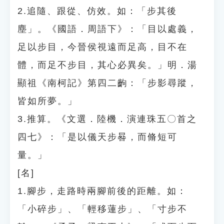
2.追隨、跟從、仿效。如：「步其後
塵」。《國語．周語下》：「目以處義，
足以步目，今晉侯視遠而足高，目不在
體，而足不步目，其心必異矣。」明．湯
顯祖《南柯記》第四二齣：「步影尋蹤，
皆如所夢。」
3.推算。《文選．陸機．演連珠五〇首之
四七》：「是以儀天步晷，而脩短可
量。」
[名]
1.腳步，走路時兩腳前後的距離。如：
「小碎步」、「輕移蓮步」、「寸步不