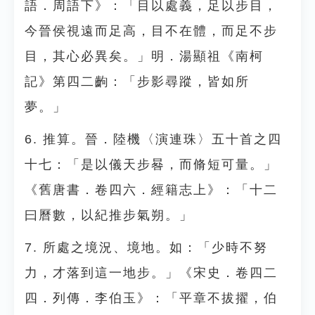
語．周語下》：「目以處義，足以步目，
今晉侯視遠而足高，目不在體，而足不步
目，其心必異矣。」明．湯顯祖《南柯
記》第四二齣：「步影尋蹤，皆如所
夢。」
6. 推算。晉．陸機〈演連珠〉五十首之四
十七：「是以儀天步晷，而脩短可量。」
《舊唐書．卷四六．經籍志上》：「十二
曰曆數，以紀推步氣朔。」
7. 所處之境況、境地。如：「少時不努
力，才落到這一地步。」《宋史．卷四二
四．列傳．李伯玉》：「平章不拔擢，伯