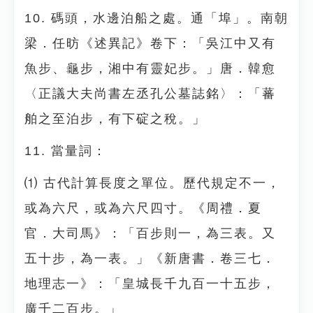
10. 碼頭，水邊泊船之處。通「埠」。南朝
梁．任昉《述異記》卷下：「吳江中又有
魚步、龜步，湘中有靈妃步。」唐．韓愈
〈正議大夫尚書左丞孔公墓誌銘〉：「蕃
舶之至泊步，有下碇之稅。」
11. 當量詞：
⑴ 古代計算長度之單位。歷代規定不一，
或為六尺，或為六尺四寸。《周禮．夏
官．大司馬》：「百步則一，為三表。又
五十步，為一表。」《新唐書．卷三七．
地理志一》：「皇城長千九百一十五步，
廣千二百步。」