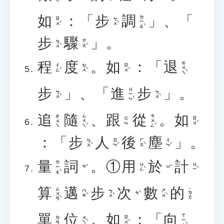
如
：「
步
調
」、「
ㄉㄧㄠˋ
ㄖㄨˊ
ㄅㄨˋ
步
驟
」。
ㄅㄨˋ
ㄗㄡˋ
程
度
。
如
：「
退
ㄊㄨㄟˋ
ㄔㄥˊ
ㄉㄨˋ
ㄖㄨˊ
步
」、「
進
步
」。
ㄐㄧㄣˋ
ㄅㄨˋ
ㄅㄨˋ
追
隨
、
跟
從
。
如
ㄙㄨㄟˊ
ㄘㄨㄥˊ
ㄓㄨㄟ
ㄖㄨˊ
ㄍㄣ
：「
步
人
後
塵
」。
ㄅㄨˋ
ㄖㄣˊ
ㄏㄡˋ
ㄔㄣˊ
量
詞
。①
用
於
計
ㄌㄧㄤˋ
ㄩㄥˋ
ㄐㄧˋ
ㄘˊ
ㄩˊ
算
邁
步
次
數
的
ㄙㄨㄢˋ
˙ㄉㄜ
ㄇㄞˋ
ㄅㄨˋ
ㄕㄨˋ
ㄘˋ
單
位
。
如
：「
向
ㄒㄧㄤˋ
ㄨㄟˋ
ㄖㄨˊ
ㄉㄢ