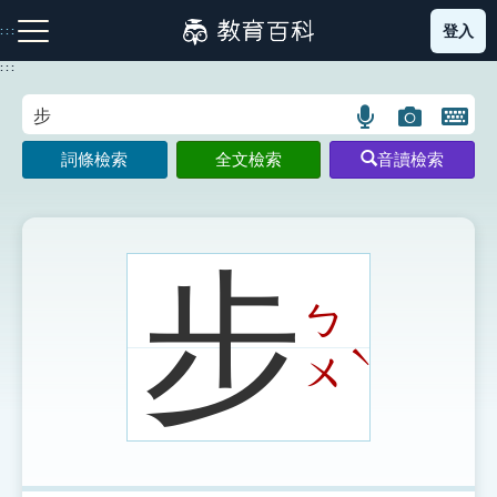
跳
登入
:::
到
主
:::
要
內
語
圖
開
容
注音索引圖示
筆畫索引圖示
部首索引表圖示
言
片
啟
詞條檢索
全文檢索
音讀檢索
搜
搜
鍵
尋
尋
盤
圖
圖
圖
示
示
示
步
ㄅ
網站導覽
ˋ
ㄨ
生字詞彙表
成語故事