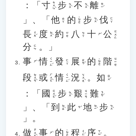
：「
寸
步
不
離
ㄘㄨㄣˋ
ㄅㄨˋ
ㄅㄨˋ
ㄌㄧˊ
」、「
他
的
步
伐
˙ㄉㄜ
ㄅㄨˋ
ㄊㄚ
ㄈㄚ
長
度
約
八
十
公
ㄍㄨㄥ
ㄔㄤˊ
ㄉㄨˋ
ㄩㄝ
ㄅㄚ
ㄕˊ
分
。」
ㄈㄣ
事
情
發
展
的
階
ㄑㄧㄥˊ
ㄐㄧㄝ
˙ㄉㄜ
ㄓㄢˇ
ㄈㄚ
ㄕˋ
段
或
情
況
。
如
ㄉㄨㄢˋ
ㄏㄨㄛˋ
ㄑㄧㄥˊ
ㄎㄨㄤˋ
ㄖㄨˊ
：「
國
步
艱
難
ㄍㄨㄛˊ
ㄐㄧㄢ
ㄅㄨˋ
ㄋㄢˊ
」、「
到
此
地
步
ㄉㄠˋ
ㄉㄧˋ
ㄅㄨˋ
ㄘˇ
」。
做
事
的
程
序
。
ㄗㄨㄛˋ
˙ㄉㄜ
ㄔㄥˊ
ㄒㄩˋ
ㄕˋ