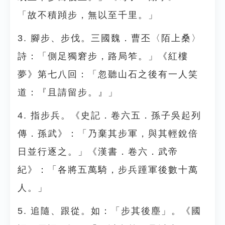
「故不積蹞步，無以至千里。」
3. 腳步、步伐。三國魏．曹丕〈陌上桑〉
詩：「側足獨窘步，路局笮。」《紅樓
夢》第七八回：「忽聽山石之後有一人笑
道：『且請留步。』」
4. 指步兵。《史記．卷六五．孫子吳起列
傳．孫武》：「乃棄其步軍，與其輕銳倍
日並行逐之。」《漢書．卷六．武帝
紀》：「各將五萬騎，步兵踵軍後數十萬
人。」
5. 追隨、跟從。如：「步其後塵」。《國