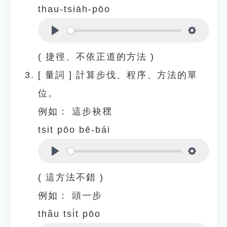
thau-tsia̍h-pōo
Play
Settings
( 捷徑、不依正道的方法 )
[
量詞
]
計算步伐、程序、方法的單
位。
例如：
這步袂䆀
tsit pōo bē-bái
Play
Settings
( 這方法不錯 )
例如：
頭一步
thâu tsi̍t pōo