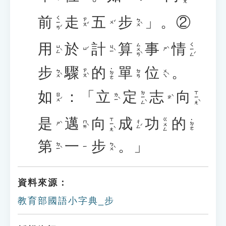
前
走
五
步
」。②
ㄑㄧㄢˊ
ㄗㄡˇ
ㄅㄨˋ
ㄨˇ
用
於
計
算
事
情
ㄙㄨㄢˋ
ㄑㄧㄥˊ
ㄩㄥˋ
ㄐㄧˋ
ㄩˊ
ㄕˋ
步
驟
的
單
位
。
˙ㄉㄜ
ㄅㄨˋ
ㄗㄡˋ
ㄨㄟˋ
ㄉㄢ
如
：「
立
定
志
向
ㄉㄧㄥˋ
ㄒㄧㄤˋ
ㄖㄨˊ
ㄌㄧˋ
ㄓˋ
是
邁
向
成
功
的
ㄒㄧㄤˋ
ㄍㄨㄥ
˙ㄉㄜ
ㄇㄞˋ
ㄔㄥˊ
ㄕˋ
第
一
步
。」
ㄉㄧˋ
ㄅㄨˋ
ㄧ
資料來源：
教育部國語小字典_步