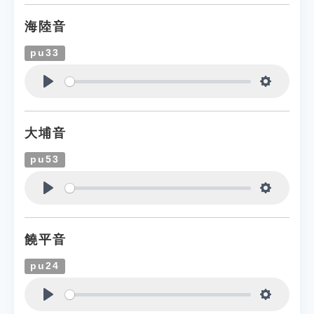
海陸音
pu33
Play
Settings
大埔音
pu53
Play
Settings
饒平音
pu24
Play
Settings