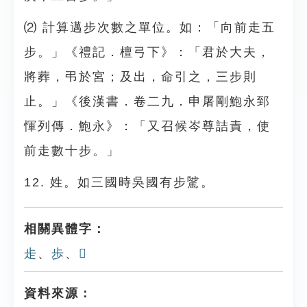
⑵ 計算邁步次數之單位。如：「向前走五
步。」《禮記．檀弓下》：「君於大夫，
將葬，弔於宮；及出，命引之，三步則
止。」《後漢書．卷二九．申屠剛鮑永郅
惲列傳．鮑永》：「又召候岑尊詰責，使
前走數十步。」
12. 姓。如三國時吳國有步騭。
相關異體字：
歨
、
歩
、
𣥕
資料來源：