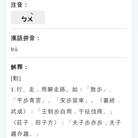
注音：
ㄅㄨ
漢語拼音：
bù
解釋：
[動]
1.行、走，用腳走路。如：「散步」、
「平步青雲」、「安步當車」。《書經．
武成》：「王朝步自周，于征伐商。」
《莊子．田子方》：「夫子步亦步，夫子
趨亦趨。」