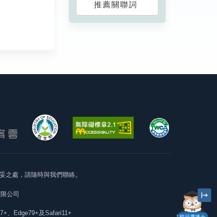
推薦關聯詞
妥之處，請隨時與我們聯絡。
有限公司
57+、Edge79+及Safari11+
貓頭鷹博士