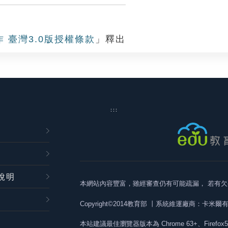
作 臺灣3.0版授權條款
」釋出
:::
說明
本網站內容豐富，雖經審查仍有可能疏漏，
若有欠
Copyright©2014教育部
丨系統維運廠商：卡米爾
本站建議最佳瀏覽器版本為
Chrome 63+、Firefox