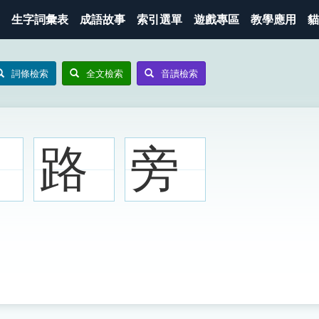
生字詞彙表
成語故事
索引選單
遊戲專區
教學應用
貓
詞條檢索
全文檢索
音讀檢索
路
旁