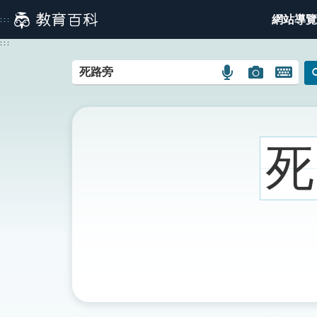
跳
網站導覽
:::
到
主
:::
要
內
語
圖
開
容
言
片
啟
搜
搜
鍵
尋
尋
盤
圖
圖
圖
死
示
示
示