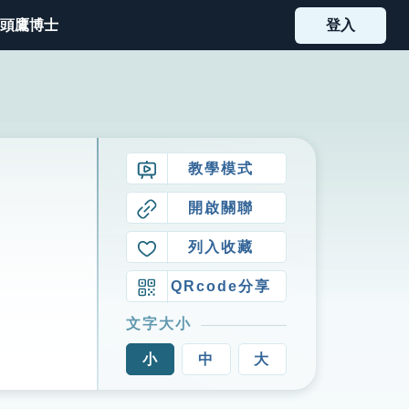
頭鷹博士
登入
教學模式
開啟關聯
列入收藏
QRcode分享
文字大小
小
中
大