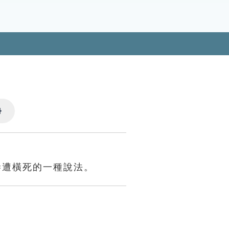
Settings
慘遭橫死的一種說法。