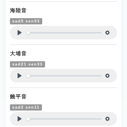
海陸音
sad5 sen53
Play
Settings
大埔音
sad21 sen33
Play
Settings
饒平音
sad2 sen11
Play
Settings