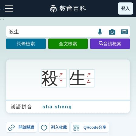
跳
登入
:::
到
主
:::
要
內
語
圖
開
容
注音索引圖示
筆畫索引圖示
部首索引表圖示
言
片
啟
詞條檢索
全文檢索
音讀檢索
搜
搜
鍵
尋
尋
盤
圖
圖
圖
示
示
示
殺
生
ㄕ
ㄕ
ㄚ
ㄥ
網站導覽
漢語拼音
shā shēng
生字詞彙表
成語故事
開啟關聯
列入收藏
QRcode分享