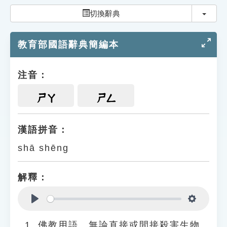
索引選單
切換
切換辭典
知識索引
教育部國語辭典簡編本
單字索引
生命大百科索引
注音：
遊戲專區
ㄕㄚ
ㄕㄥ
教學應用
漢語拼音：
shā shēng
貓頭鷹博士
解釋：
Play
Settings
佛教用語。無論直接或間接殺害生物