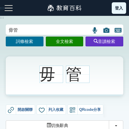
跳
登入
:::
到
主
:::
要
內
語
圖
開
容
注音索引圖示
筆畫索引圖示
部首索引表圖示
言
片
啟
詞條檢索
全文檢索
音讀檢索
搜
搜
鍵
尋
尋
盤
圖
圖
圖
示
示
示
毋
管
網站導覽
生字詞彙表
開啟關聯
列入收藏
QRcode分享
成語故事
切換
切換辭典