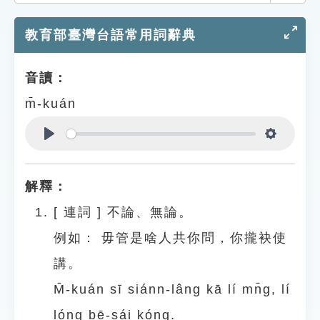
索引選單
教育部臺灣台語常用詞辭典
知識索引
單字索引
音讀：
生命大百科索引
m̄-kuán
遊戲專區
Play
Settings
教學應用
解釋：
貓頭鷹博士
[
連詞
]
不論、無論。
例如：
毋管是啥人共你問，你攏袂使
講。
M̄-kuán sī siánn-lâng kā lí mn̄g, lí
lóng bē-sái kóng.