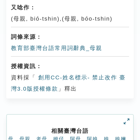
又唸作：
(母親, bió-tshin),(母親, bóo-tshin)
詞條來源：
教育部臺灣台語常用詞辭典_母親
授權資訊：
資料採「
創用CC-姓名標示- 禁止改作 臺
灣3.0版授權條款
」釋出
相關臺灣台語
母
、
母親
、
老母
、
姆仔
、
阿母
、
阿娘
、
娘
、
娘嬭
、