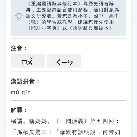
《重編國語辭典修訂本》為歷史語言辭
典，主要記錄語言使用歷程，適用對象為
語文研究者。若您是為小學、國中、高中
（職）的學習或教學，建議您優先使用
《國語小字典》或《國語辭典簡編本》。
注音：
ㄇㄨ
ㄑㄧㄣ
漢語拼音：
mǔ qīn
解釋：
稱謂。稱媽媽。《三國演義》第五四回：
「孫權失驚曰：『母親有話明說，何苦如