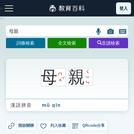
跳
登入
:::
到
主
:::
要
內
語
圖
開
容
注音索引圖示
筆畫索引圖示
部首索引表圖示
言
片
啟
詞條檢索
全文檢索
音讀檢索
搜
搜
鍵
尋
尋
盤
圖
圖
圖
示
示
示
母
親
ㄑ
ㄇ
ˇ
ㄧ
ㄨ
ㄣ
網站導覽
漢語拼音
mǔ qīn
生字詞彙表
成語故事
開啟關聯
列入收藏
QRcode分享