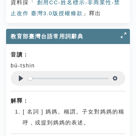
資料採「
創用CC-姓名標示-非商業性-禁
止改作 臺灣3.0版授權條款
」釋出
教育部臺灣台語常用詞辭典
音讀：
bú-tshin
Play
Settings
解釋：
[
名詞
]
媽媽。稱謂。子女對媽媽的稱
呼，或提到媽媽的表述。