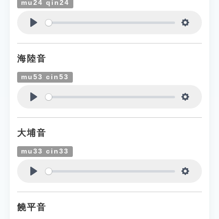
mu24 qin24
Play
Settings
海陸音
mu53 cin53
Play
Settings
大埔音
mu33 cin33
Play
Settings
饒平音