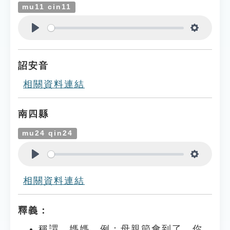
mu11 cin11
Play
Settings
詔安音
相關資料連結
南四縣
mu24 qin24
Play
Settings
相關資料連結
釋義：
稱謂。媽媽。例：母親節會到了，你