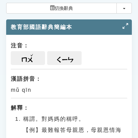
索引選單
切換
切換辭典
知識索引
教育部國語辭典簡編本
單字索引
生命大百科索引
注音：
遊戲專區
ㄇㄨ
ㄑㄧㄣ
教學應用
漢語拼音：
mǔ qīn
貓頭鷹博士
解釋：
稱謂。對媽媽的稱呼。
【例】最難報答母親恩，母親恩情海