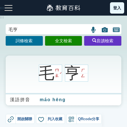
跳
登入
:::
到
主
:::
要
內
語
圖
開
容
注音索引圖示
筆畫索引圖示
部首索引表圖示
言
片
啟
詞條檢索
全文檢索
音讀檢索
搜
搜
鍵
尋
尋
盤
圖
圖
圖
示
示
示
毛
亨
ㄇ
ㄏ
ˊ
ㄠ
ㄥ
網站導覽
漢語拼音
máo hēng
生字詞彙表
成語故事
開啟關聯
列入收藏
QRcode分享