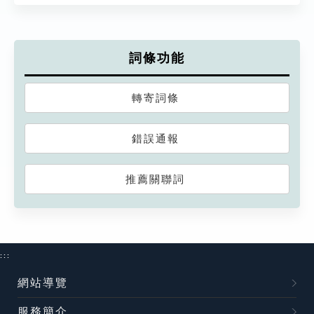
詞條功能
轉寄詞條
錯誤通報
推薦關聯詞
:::
網站導覽
服務簡介