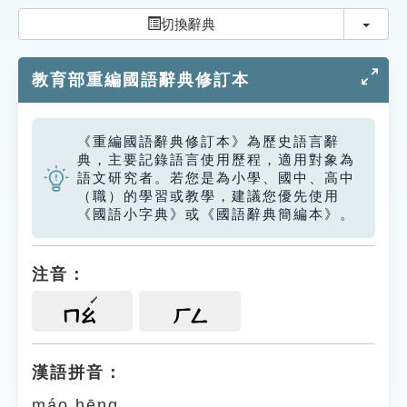
索引選單
切換
切換辭典
知識索引
教育部重編國語辭典修訂本
單字索引
生命大百科索引
《重編國語辭典修訂本》為歷史語言辭
典，主要記錄語言使用歷程，適用對象為
遊戲專區
語文研究者。若您是為小學、國中、高中
（職）的學習或教學，建議您優先使用
《國語小字典》或《國語辭典簡編本》。
教學應用
貓頭鷹博士
注音：
ㄇㄠ
ㄏㄥ
漢語拼音：
máo hēng